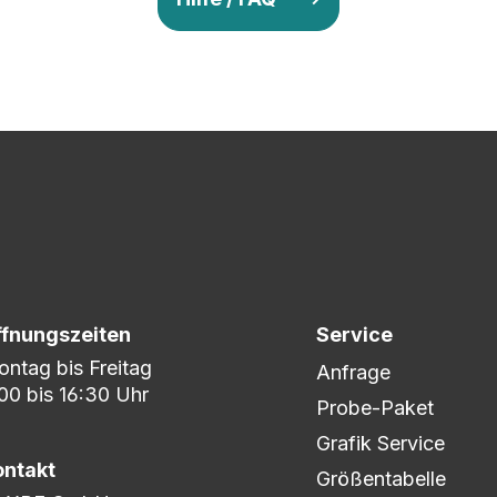
v so lange ab, bis Ihr zu 100% zufrieden seid. Danach wird es zum
nem umfangreichen Lagerbestand sind wir in der Lage, fle
er DHL oder DPD.
ffnungszeiten
Service
ntag bis Freitag
Anfrage
00 bis 16:30 Uhr
Probe-Paket
Grafik Service
ontakt
Größentabelle