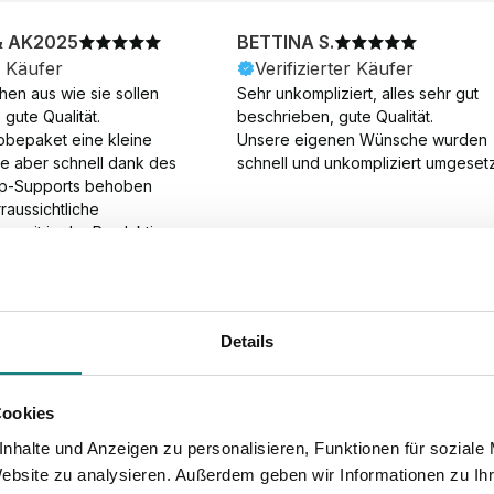
& AK2025
BETTINA S.
r Käufer
Verifizierter Käufer
en aus wie sie sollen 
Sehr unkompliziert, alles sehr gut 
gute Qualität.

beschrieben, gute Qualität.

obepaket eine kleine 
Unsere eigenen Wünsche wurden 
ie aber schnell dank des 
schnell und unkompliziert umgesetz
p-Supports behoben 
aussichtliche 
gszeit in der Produktion 
Die Produktion dauerte 7 
. Samstage und ohne 
ion), die Lieferung 
am Tag nach der 
Details
der Produktion.
Cookies
nhalte und Anzeigen zu personalisieren, Funktionen für soziale
Website zu analysieren. Außerdem geben wir Informationen zu I