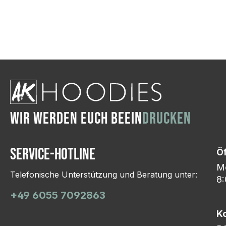
Wir ändern das Moti
Hasselroth und ei
Lieferung erfolgt p
zu reagieren.
WIR WERDEN EUCH BEEIN
DRUCKEN
Service-Hotline
Ö
Mo
Telefonische Unterstützung und Beratung unter:
8:
+49 6055 7092863
K