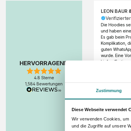
LEON BAUR 
Verifizierte
Die Hoodies seh
und haben eine 
Es gab beim Pr
Komplikation, d
guten WhatsAp
wurde. Eine Vorr
Liefer-/Fertigun
HERVORRAGEND
wäre hilfreich. 
Werktage (inkl
4.8 Sterne
Express-Produkt
1,584 Bewertungen
erfolgte schon 
Zustimmung
Fertigstellung 
Diese Webseite verwendet 
Wir verwenden Cookies, um I
und die Zugriffe auf unsere 