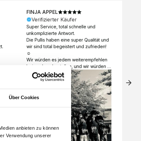
FINJA APPEL
NICO
Verifizierter Käufer
Veri
Super Service, total schnelle und 
Unkomp
unkomplizierte Antwort. 

Motive 
Die Pullis haben eine super Qualität und 
Toll a
t.
wir sind total begeistert und zufrieden! 
Zugabe
☺️

kurzfri
Wir würden es jedem weiterempfehlen 
bei de
bei euch zu bestellen, und wir würden 
auch d
es auch sofort nochmal tun! 

gelöst.
Vielen Dank für alles 😊
Über Cookies
 Medien anbieten zu können
hrer Verwendung unserer