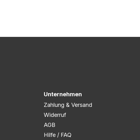
 Druck freigegeben und die
xibel auf eure Wünsche
Unternehmen
Zahlung & Versand
Widerruf
AGB
Hilfe / FAQ