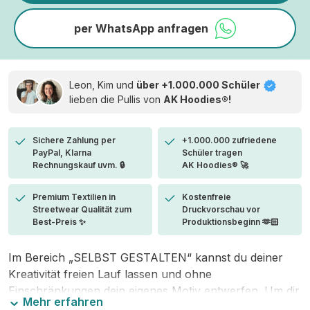
per WhatsApp anfragen
Leon, Kim und
über +1.000.000 Schüler
lieben die
Pullis von
AK Hoodies®!
Sichere Zahlung per
+1.000.000 zufriedene
PayPal, Klarna
Schüler tragen
Rechnungskauf uvm. 🔒
AK Hoodies® 🚀
Premium Textilien in
Kostenfreie
Streetwear Qualität zum
Druckvorschau vor
Best-Preis ✨
Produktionsbeginn 🫶🏻
Im Bereich „SELBST GESTALTEN“ kannst du deiner
Kreativität freien Lauf lassen und ohne
Einschränkungen dein eigenes Motiv entwerfen. Um dir
Mehr erfahren
den Einstieg zu erleichtern, stellen wir eine von