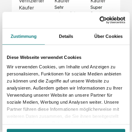
Verifizierter
Käufer
Käufer
Kä
Käufer
Sehr 
Super 
Un
unkompliziert,
Service, 
Die 
 alles sehr 
total 
Bes
Hoodies 
gut 
schnelle 
sc
sehen aus 
beschrieben,
und 
Mot
wie sie 
Zustimmung
Details
Über Cookies
 gute 
unkomplizierte
und
sollen und 
Qualität.

 Antwort. 

Qua
haben 
Unsere 
Die Pullis 
der
eine gute 
eigenen 
haben 
Hoo
Diese Webseite verwendet Cookies
Qualität.

Wünsche 
eine super 
Tol
Es gab 
Wir verwenden Cookies, um Inhalte und Anzeigen zu
wurden 
Qualität 
die
beim 
personalisieren, Funktionen für soziale Medien anbieten
schnell 
und wir 
za
Probepaket
zu können und die Zugriffe auf unsere Website zu
und 
sind total 
 eine 
analysieren. Außerdem geben wir Informationen zu Ihrer
unkompliziert
begeistert 
ko
kleine 
und 
 Z
Verwendung unserer Website an unsere Partner für
Komplikation,
umgesetzt.
zufrieden! 
Nic
 die aber 
soziale Medien, Werbung und Analysen weiter. Unsere
Sonderpreis
Preisliste
Größentabelle
☺️

sc
schnell 
Partner führen diese Informationen möglicherweise mit
LookBook
Anfrage
Wir 
die
dank des 
weiteren Daten zusammen, die Sie ihnen bereitgestellt
würden es 
kur
guten 
haben oder die sie im Rahmen Ihrer Nutzung der Dienste
jedem 
 In
WhatsApp-
gesammelt haben.
weiterempfehlen
es 
Supports 