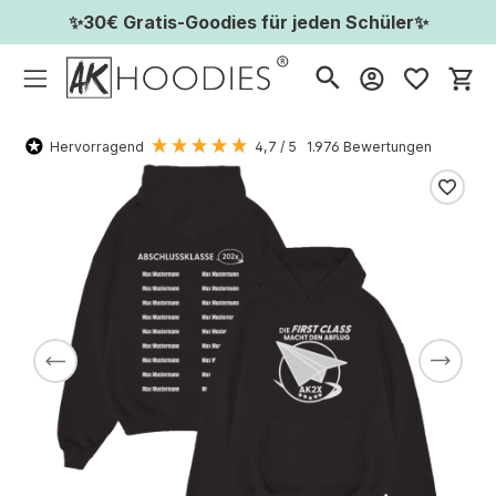
✨30€ Gratis-Goodies für jeden Schüler✨
Wa
Hervorragend
4,7
/ 5
1.976
Bewertungen