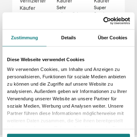
Verifizierter
Käufer
Käufer
Kä
Käufer
Sehr 
Super 
Un
unkompliziert,
Service, 
Die 
 alles sehr 
total 
Bes
Hoodies 
gut 
schnelle 
sc
sehen aus 
beschrieben,
und 
Mot
wie sie 
Zustimmung
Details
Über Cookies
 gute 
unkomplizierte
und
sollen und 
Qualität.

 Antwort. 

Qua
haben 
Unsere 
Die Pullis 
der
eine gute 
eigenen 
haben 
Hoo
Diese Webseite verwendet Cookies
Qualität.

Wünsche 
eine super 
Tol
Es gab 
Wir verwenden Cookies, um Inhalte und Anzeigen zu
wurden 
Qualität 
die
beim 
personalisieren, Funktionen für soziale Medien anbieten
schnell 
und wir 
za
Probepaket
zu können und die Zugriffe auf unsere Website zu
und 
sind total 
 eine 
analysieren. Außerdem geben wir Informationen zu Ihrer
unkompliziert
begeistert 
ko
kleine 
und 
 Z
Verwendung unserer Website an unsere Partner für
Komplikation,
umgesetzt.
zufrieden! 
Nic
 die aber 
soziale Medien, Werbung und Analysen weiter. Unsere
Sonderpreis
Preisliste
Größentabelle
☺️

sc
schnell 
Partner führen diese Informationen möglicherweise mit
LookBook
Anfrage
Wir 
die
dank des 
weiteren Daten zusammen, die Sie ihnen bereitgestellt
würden es 
kur
guten 
haben oder die sie im Rahmen Ihrer Nutzung der Dienste
jedem 
 In
WhatsApp-
gesammelt haben.
weiterempfehlen
es 
Supports 