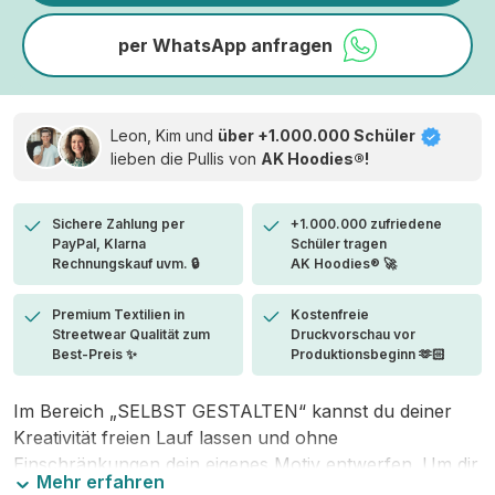
per WhatsApp anfragen
Leon, Kim und
über +1.000.000 Schüler
lieben die
Pullis von
AK Hoodies®!
Sichere Zahlung per
+1.000.000 zufriedene
PayPal, Klarna
Schüler tragen
Rechnungskauf uvm. 🔒
AK Hoodies® 🚀
Premium Textilien in
Kostenfreie
Streetwear Qualität zum
Druckvorschau vor
Best-Preis ✨
Produktionsbeginn 🫶🏻
Im Bereich „SELBST GESTALTEN“ kannst du deiner
Kreativität freien Lauf lassen und ohne
Einschränkungen dein eigenes Motiv entwerfen. Um dir
Mehr erfahren
den Einstieg zu erleichtern, stellen wir eine von