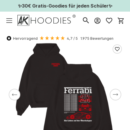
✨30€ Gratis-Goodies für jeden Schüler✨
Wa
Hervorragend
4,7
/ 5
1.975
Bewertungen