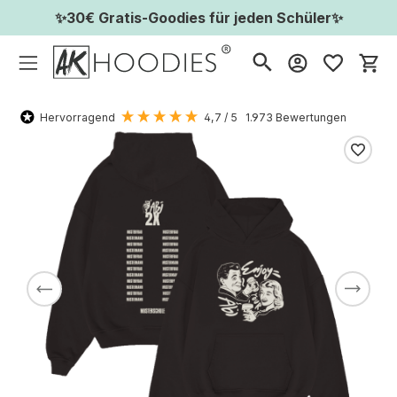
✨30€ Gratis-Goodies für jeden Schüler✨
Wa
Hervorragend
4,7
/ 5
1.973
Bewertungen