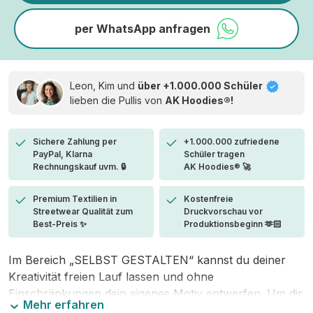
per WhatsApp anfragen
Leon, Kim und
über +1.000.000 Schüler
lieben die
Pullis von
AK Hoodies®!
Sichere Zahlung per
+1.000.000 zufriedene
PayPal, Klarna
Schüler tragen
Rechnungskauf uvm. 🔒
AK Hoodies® 🚀
Premium Textilien in
Kostenfreie
Streetwear Qualität zum
Druckvorschau vor
Best-Preis ✨
Produktionsbeginn 🫶🏻
Im Bereich „SELBST GESTALTEN“ kannst du deiner
Kreativität freien Lauf lassen und ohne
Einschränkungen dein eigenes Motiv entwerfen. Um dir
Mehr erfahren
den Einstieg zu erleichtern, stellen wir eine von