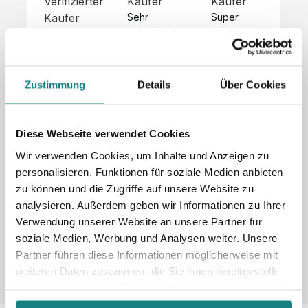
Verifizierter
Käufer
Käufer
Kä
Käufer
Sehr 
Super 
Un
unkompliziert,
Service, 
Die 
 alles sehr 
total 
Bes
Hoodies 
gut 
schnelle 
sc
sehen aus 
beschrieben,
und 
Mot
wie sie 
Zustimmung
Details
Über Cookies
 gute 
unkomplizierte
und
sollen und 
Qualität.

 Antwort. 

Qua
haben 
Unsere 
Die Pullis 
der
eine gute 
eigenen 
haben 
Hoo
Diese Webseite verwendet Cookies
Qualität.

Wünsche 
eine super 
Tol
Es gab 
Wir verwenden Cookies, um Inhalte und Anzeigen zu
wurden 
Qualität 
die
beim 
personalisieren, Funktionen für soziale Medien anbieten
schnell 
und wir 
za
Probepaket
zu können und die Zugriffe auf unsere Website zu
und 
sind total 
 eine 
analysieren. Außerdem geben wir Informationen zu Ihrer
unkompliziert
begeistert 
ko
kleine 
und 
 Z
Verwendung unserer Website an unsere Partner für
Komplikation,
umgesetzt.
zufrieden! 
Nic
 die aber 
soziale Medien, Werbung und Analysen weiter. Unsere
Sonderpreis
Preisliste
Größentabelle
☺️

sc
schnell 
Partner führen diese Informationen möglicherweise mit
LookBook
Anfrage
Wir 
die
dank des 
weiteren Daten zusammen, die Sie ihnen bereitgestellt
würden es 
kur
guten 
haben oder die sie im Rahmen Ihrer Nutzung der Dienste
jedem 
 In
WhatsApp-
gesammelt haben.
weiterempfehlen
es 
Supports 