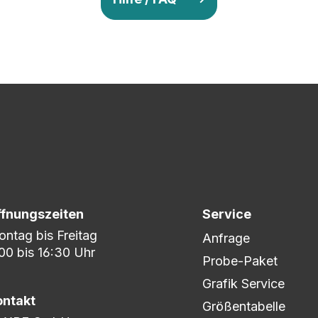
v so lange ab, bis Ihr zu 100% zufrieden seid. Danach wird es zum
nem umfangreichen Lagerbestand sind wir in der Lage, fle
er DHL oder DPD.
ffnungszeiten
Service
ntag bis Freitag
Anfrage
00 bis 16:30 Uhr
Probe-Paket
Grafik Service
ontakt
Größentabelle