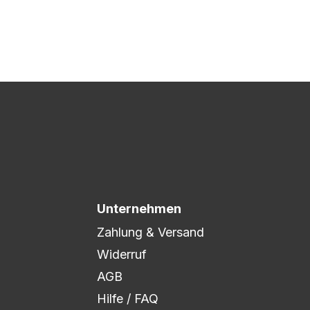
 Druck freigegeben und die
xibel auf eure Wünsche
Unternehmen
Zahlung & Versand
Widerruf
AGB
Hilfe / FAQ