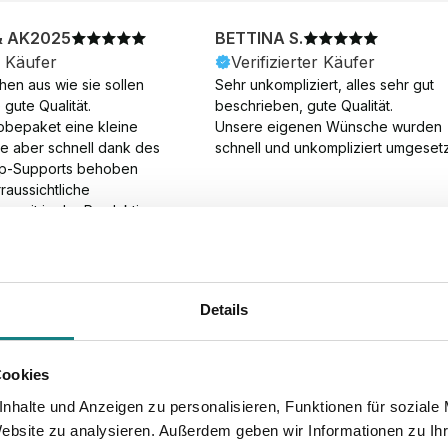
& AK2025
BETTINA S.
r Käufer
Verifizierter Käufer
en aus wie sie sollen 
Sehr unkompliziert, alles sehr gut 
gute Qualität.

beschrieben, gute Qualität.

obepaket eine kleine 
Unsere eigenen Wünsche wurden 
ie aber schnell dank des 
schnell und unkompliziert umgesetz
p-Supports behoben 
aussichtliche 
gszeit in der Produktion 
Die Produktion dauerte 7 
. Samstage und ohne 
ion), die Lieferung 
am Tag nach der 
Details
der Produktion.
Cookies
nhalte und Anzeigen zu personalisieren, Funktionen für soziale
Website zu analysieren. Außerdem geben wir Informationen zu I