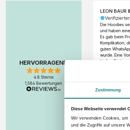
LEON BAUR 
Verifizierte
Die Hoodies seh
und haben eine 
Es gab beim Pr
Komplikation, d
guten WhatsAp
wurde. Eine Vorr
Liefer-/Fertigun
HERVORRAGEND
wäre hilfreich. 
Werktage (inkl
4.8 Sterne
Express-Produkt
1,584 Bewertungen
erfolgte schon 
Zustimmung
Fertigstellung 
Diese Webseite verwendet 
Wir verwenden Cookies, um I
und die Zugriffe auf unsere 