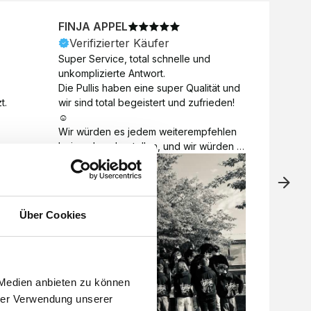
FINJA APPEL
NICO
Verifizierter Käufer
Veri
Super Service, total schnelle und 
Unkomp
unkomplizierte Antwort. 

Motive 
Die Pullis haben eine super Qualität und 
Toll a
t.
wir sind total begeistert und zufrieden! 
Zugabe
☺️

kurzfri
Wir würden es jedem weiterempfehlen 
bei de
bei euch zu bestellen, und wir würden 
auch d
es auch sofort nochmal tun! 

gelöst.
Vielen Dank für alles 😊
Über Cookies
 Medien anbieten zu können
hrer Verwendung unserer