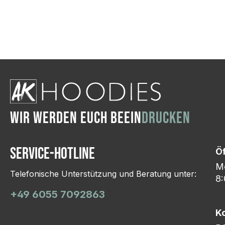
Wir ändern das Moti
Hasselroth und ei
Lieferung erfolgt p
zu reagieren.
WIR WERDEN EUCH BEEIN
DRUCKEN
Service-Hotline
Ö
Mo
Telefonische Unterstützung und Beratung unter:
8:
+49 6055 7092863
K