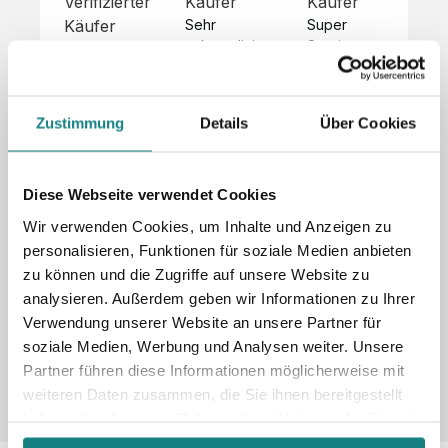
Verifizierter
Käufer
Käufer
Kä
Käufer
Sehr 
Super 
Un
unkompliziert,
Service, 
Die 
 alles sehr 
total 
Bes
Hoodies 
gut 
schnelle 
sc
sehen aus 
beschrieben,
und 
Mot
wie sie 
Zustimmung
Details
Über Cookies
 gute 
unkomplizierte
und
sollen und 
Qualität.

 Antwort. 

Qua
haben 
Unsere 
Die Pullis 
der
eine gute 
eigenen 
haben 
Hoo
Diese Webseite verwendet Cookies
Qualität.

Wünsche 
eine super 
Tol
Es gab 
Wir verwenden Cookies, um Inhalte und Anzeigen zu
wurden 
Qualität 
die
beim 
personalisieren, Funktionen für soziale Medien anbieten
schnell 
und wir 
za
Probepaket
zu können und die Zugriffe auf unsere Website zu
und 
sind total 
 eine 
analysieren. Außerdem geben wir Informationen zu Ihrer
unkompliziert
begeistert 
ko
kleine 
und 
 Z
Verwendung unserer Website an unsere Partner für
Komplikation,
umgesetzt.
zufrieden! 
Nic
 die aber 
soziale Medien, Werbung und Analysen weiter. Unsere
Sonderpreis
Preisliste
Größentabelle
☺️

sc
schnell 
Partner führen diese Informationen möglicherweise mit
LookBook
Anfrage
Wir 
die
dank des 
weiteren Daten zusammen, die Sie ihnen bereitgestellt
würden es 
kur
guten 
haben oder die sie im Rahmen Ihrer Nutzung der Dienste
jedem 
 In
WhatsApp-
gesammelt haben.
weiterempfehlen
es 
Supports 