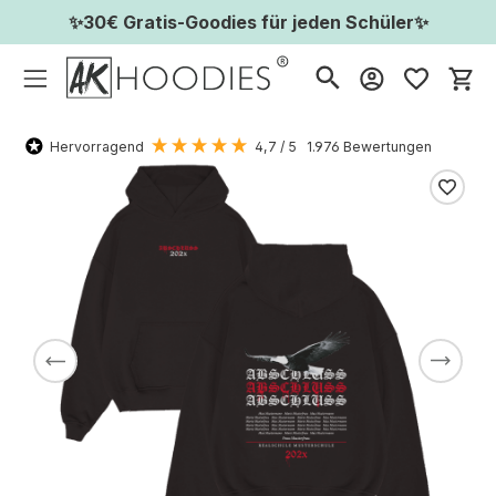
✨30€ Gratis-Goodies für jeden Schüler✨
Wa
Hervorragend
4,7
/ 5
1.976
Bewertungen