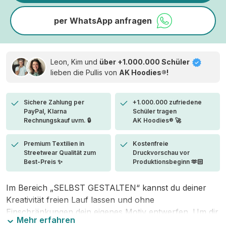
per WhatsApp anfragen
Leon, Kim und
über +1.000.000 Schüler
lieben die
Pullis von
AK Hoodies®!
Sichere Zahlung per
+1.000.000 zufriedene
PayPal, Klarna
Schüler tragen
Rechnungskauf uvm. 🔒
AK Hoodies® 🚀
Premium Textilien in
Kostenfreie
Streetwear Qualität zum
Druckvorschau vor
Best-Preis ✨
Produktionsbeginn 🫶🏻
Im Bereich „SELBST GESTALTEN“ kannst du deiner
Kreativität freien Lauf lassen und ohne
Einschränkungen dein eigenes Motiv entwerfen. Um dir
Mehr erfahren
den Einstieg zu erleichtern, stellen wir eine von