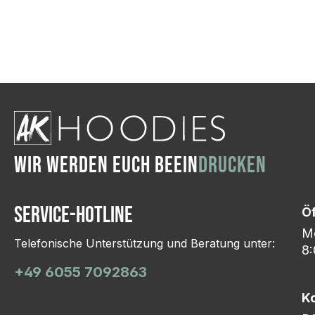
Wir ändern das Moti
Hasselroth und ei
Lieferung erfolgt p
zu reagieren.
WIR WERDEN EUCH BEEIN
DRUCKEN
Service-Hotline
Ö
Mo
Telefonische Unterstützung und Beratung unter:
8:
+49 6055 7092863
K