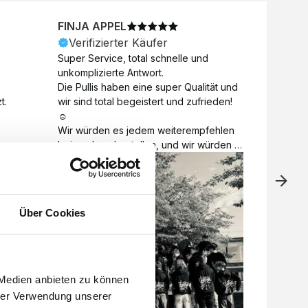
FINJA APPEL
NICO
Verifizierter Käufer
Veri
Super Service, total schnelle und 
Unkomp
unkomplizierte Antwort. 

Motive 
Die Pullis haben eine super Qualität und 
Toll a
t.
wir sind total begeistert und zufrieden! 
Zugabe
☺️

kurzfri
Wir würden es jedem weiterempfehlen 
bei de
bei euch zu bestellen, und wir würden 
auch d
es auch sofort nochmal tun! 

gelöst.
Vielen Dank für alles 😊
Über Cookies
 Medien anbieten zu können
hrer Verwendung unserer