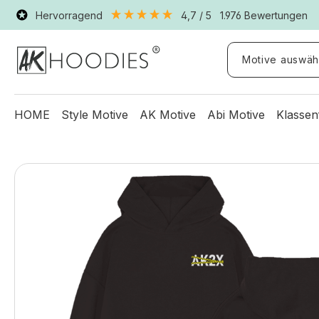
Hervorragend
4,7
/ 5
1.976
Bewertungen
Motive auswäh
HOME
Style Motive
AK Motive
Abi Motive
Klassen