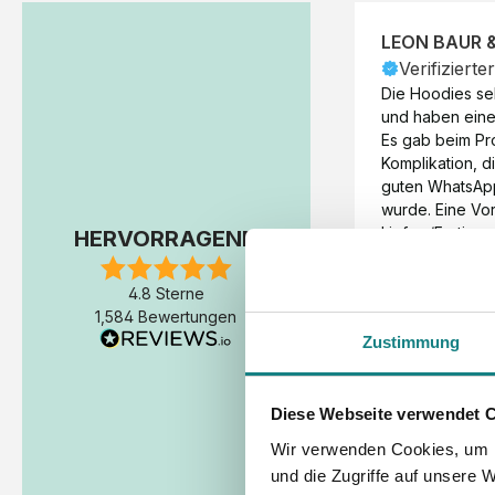
LEON BAUR 
Verifizierte
Die Hoodies seh
und haben eine 
Es gab beim Pr
Komplikation, d
guten WhatsAp
wurde. Eine Vorr
Liefer-/Fertigun
HERVORRAGEND
wäre hilfreich. 
Werktage (inkl
4.8 Sterne
Express-Produkt
1,584 Bewertungen
erfolgte schon 
Zustimmung
Fertigstellung 
Diese Webseite verwendet 
Wir verwenden Cookies, um I
und die Zugriffe auf unsere 