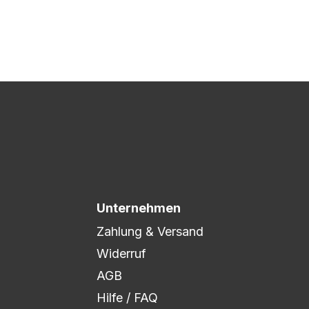
 Druck freigegeben und die
xibel auf eure Wünsche
Unternehmen
Zahlung & Versand
Widerruf
AGB
Hilfe / FAQ