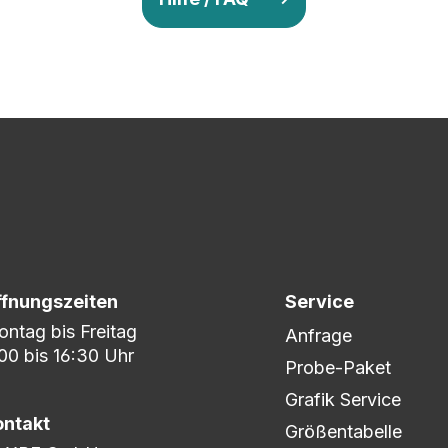
v so lange ab, bis Ihr zu 100% zufrieden seid. Danach wird es zum
nem umfangreichen Lagerbestand sind wir in der Lage, fle
er DHL oder DPD.
ffnungszeiten
Service
ntag bis Freitag
Anfrage
00 bis 16:30 Uhr
Probe-Paket
Grafik Service
ontakt
Größentabelle