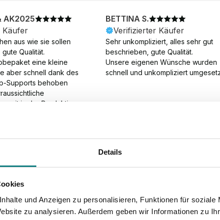
& AK2025
BETTINA S.
r Käufer
Verifizierter Käufer
en aus wie sie sollen 
Sehr unkompliziert, alles sehr gut 
gute Qualität.

beschrieben, gute Qualität.

obepaket eine kleine 
Unsere eigenen Wünsche wurden 
ie aber schnell dank des 
schnell und unkompliziert umgesetz
p-Supports behoben 
aussichtliche 
gszeit in der Produktion 
Die Produktion dauerte 7 
. Samstage und ohne 
ion), die Lieferung 
am Tag nach der 
Details
der Produktion.
Cookies
nhalte und Anzeigen zu personalisieren, Funktionen für soziale
Website zu analysieren. Außerdem geben wir Informationen zu I