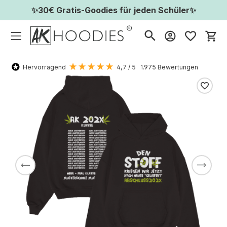
✨30€ Gratis-Goodies für jeden Schüler✨
Wa
Hervorragend
4,7
/ 5
1.975
Bewertungen