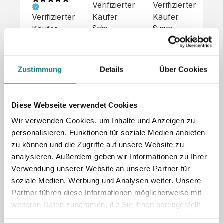
Verifizierter
Verifizierter
Ve
Verifizierter
Käufer
Käufer
Kä
Käufer
Sehr 
Super 
Un
unkompliziert,
Service, 
Die 
 alles sehr 
total 
Bes
Hoodies 
gut 
schnelle 
sc
sehen aus 
Zustimmung
Details
Über Cookies
beschrieben,
und 
Mot
wie sie 
 gute 
unkomplizierte
und
sollen und 
Qualität.

 Antwort. 

Qua
haben 
Unsere 
Die Pullis 
der
eine gute 
Diese Webseite verwendet Cookies
eigenen 
haben 
Hoo
Qualität.

Wir verwenden Cookies, um Inhalte und Anzeigen zu
Wünsche 
eine super 
Tol
Es gab 
personalisieren, Funktionen für soziale Medien anbieten
wurden 
Qualität 
die
beim 
schnell 
und wir 
za
zu können und die Zugriffe auf unsere Website zu
Probepaket
und 
sind total 
 eine 
analysieren. Außerdem geben wir Informationen zu Ihrer
unkompliziert
begeistert 
ko
kleine 
Verwendung unserer Website an unsere Partner für
und 
 Z
Komplikation,
soziale Medien, Werbung und Analysen weiter. Unsere
umgesetzt.
zufrieden! 
Nic
 die aber 
Sonderpreis
Preisliste
Größentabelle
Partner führen diese Informationen möglicherweise mit
☺️

sc
schnell 
LookBook
Anfrage
weiteren Daten zusammen, die Sie ihnen bereitgestellt
Wir 
die
dank des 
haben oder die sie im Rahmen Ihrer Nutzung der Dienste
würden es 
kur
guten 