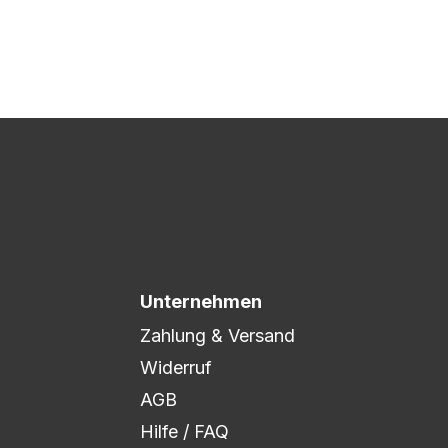
 Druck freigegeben und die
xibel auf eure Wünsche
Unternehmen
Zahlung & Versand
Widerruf
AGB
Hilfe / FAQ