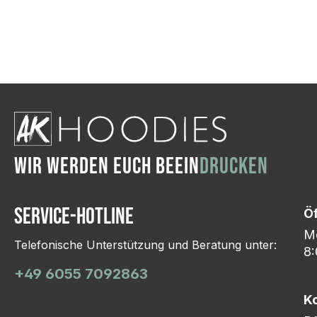
Wir ändern das Moti
Hasselroth und ei
Lieferung erfolgt p
zu reagieren.
WIR WERDEN EUCH BEEIN
DRUCKEN
Service-Hotline
Ö
Mo
Telefonische Unterstützung und Beratung unter:
8:
+49 6055 7092863
K