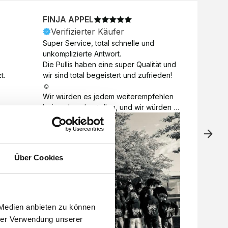
FINJA APPEL
NICO
Verifizierter Käufer
Veri
Super Service, total schnelle und 
Unkomp
unkomplizierte Antwort. 

Motive 
Die Pullis haben eine super Qualität und 
Toll a
t.
wir sind total begeistert und zufrieden! 
Zugabe
☺️

kurzfri
Wir würden es jedem weiterempfehlen 
bei de
bei euch zu bestellen, und wir würden 
auch d
es auch sofort nochmal tun! 

gelöst.
Vielen Dank für alles 😊
Über Cookies
 Medien anbieten zu können
hrer Verwendung unserer