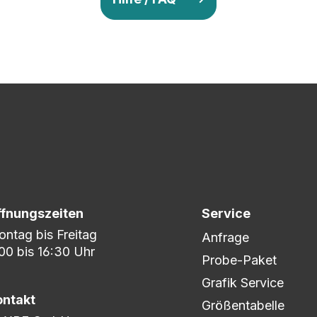
v so lange ab, bis Ihr zu 100% zufrieden seid. Danach wird es zum
nem umfangreichen Lagerbestand sind wir in der Lage, fle
er DHL oder DPD.
ffnungszeiten
Service
ntag bis Freitag
Anfrage
00 bis 16:30 Uhr
Probe-Paket
Grafik Service
ontakt
Größentabelle