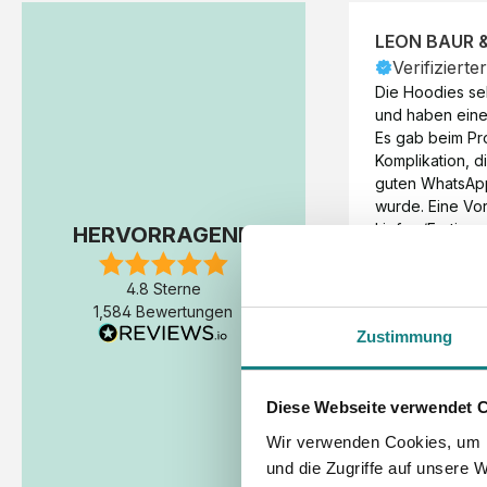
LEON BAUR 
Verifizierte
Die Hoodies seh
und haben eine 
Es gab beim Pr
Komplikation, d
guten WhatsAp
wurde. Eine Vorr
Liefer-/Fertigun
HERVORRAGEND
wäre hilfreich. 
Werktage (inkl
4.8 Sterne
Express-Produkt
1,584 Bewertungen
erfolgte schon 
Zustimmung
Fertigstellung 
Diese Webseite verwendet 
Wir verwenden Cookies, um I
und die Zugriffe auf unsere 