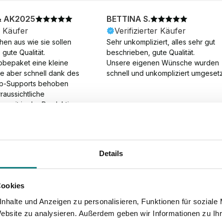
& AK2025
BETTINA S.
r Käufer
Verifizierter Käufer
en aus wie sie sollen 
Sehr unkompliziert, alles sehr gut 
gute Qualität.

beschrieben, gute Qualität.

obepaket eine kleine 
Unsere eigenen Wünsche wurden 
ie aber schnell dank des 
schnell und unkompliziert umgesetz
p-Supports behoben 
aussichtliche 
gszeit in der Produktion 
Die Produktion dauerte 7 
. Samstage und ohne 
ion), die Lieferung 
am Tag nach der 
Details
der Produktion.
Cookies
nhalte und Anzeigen zu personalisieren, Funktionen für soziale
Website zu analysieren. Außerdem geben wir Informationen zu I