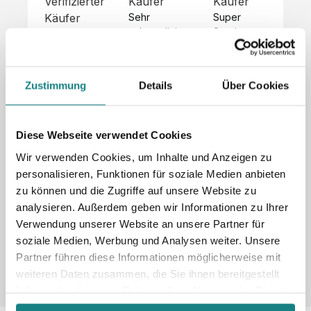
Verifizierter
Käufer
Käufer
Kä
Käufer
Sehr 
Super 
Un
unkompliziert,
Service, 
Die 
 alles sehr 
total 
Bes
Hoodies 
gut 
schnelle 
sc
sehen aus 
beschrieben,
und 
Mot
wie sie 
Zustimmung
Details
Über Cookies
 gute 
unkomplizierte
und
sollen und 
Qualität.

 Antwort. 

Qua
haben 
Unsere 
Die Pullis 
der
eine gute 
eigenen 
haben 
Hoo
Diese Webseite verwendet Cookies
Qualität.

Wünsche 
eine super 
Tol
Es gab 
Wir verwenden Cookies, um Inhalte und Anzeigen zu
wurden 
Qualität 
die
beim 
personalisieren, Funktionen für soziale Medien anbieten
schnell 
und wir 
za
Probepaket
zu können und die Zugriffe auf unsere Website zu
und 
sind total 
 eine 
analysieren. Außerdem geben wir Informationen zu Ihrer
unkompliziert
begeistert 
ko
kleine 
und 
 Z
Verwendung unserer Website an unsere Partner für
Komplikation,
umgesetzt.
zufrieden! 
Nic
 die aber 
soziale Medien, Werbung und Analysen weiter. Unsere
Sonderpreis
Preisliste
Größentabelle
☺️

sc
schnell 
Partner führen diese Informationen möglicherweise mit
LookBook
Anfrage
Wir 
die
dank des 
weiteren Daten zusammen, die Sie ihnen bereitgestellt
würden es 
kur
guten 
haben oder die sie im Rahmen Ihrer Nutzung der Dienste
jedem 
 In
WhatsApp-
gesammelt haben.
weiterempfehlen
es 
Supports 