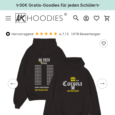
✨30€ Gratis-Goodies für jeden Schüler✨
Wa
Hervorragend
4,7
/ 5
1.978
Bewertungen