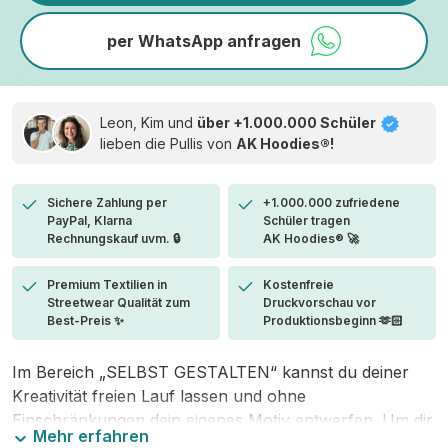
per WhatsApp anfragen
Leon, Kim und
über +1.000.000 Schüler
lieben die
Pullis von
AK Hoodies®!
Sichere Zahlung per
+1.000.000 zufriedene
PayPal, Klarna
Schüler tragen
Rechnungskauf uvm. 🔒
AK Hoodies® 🚀
Premium Textilien in
Kostenfreie
Streetwear Qualität zum
Druckvorschau vor
Best-Preis ✨
Produktionsbeginn 🫶🏻
Im Bereich „SELBST GESTALTEN“ kannst du deiner
Kreativität freien Lauf lassen und ohne
Einschränkungen dein eigenes Motiv entwerfen. Um dir
Mehr erfahren
den Einstieg zu erleichtern, stellen wir eine von