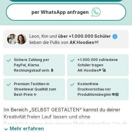
per WhatsApp anfragen
Leon, Kim und
über +1.000.000 Schüler
lieben die
Pullis von
AK Hoodies®!
Sichere Zahlung per
+1.000.000 zufriedene
PayPal, Klarna
Schüler tragen
Rechnungskauf uvm. 🔒
AK Hoodies® 🚀
Premium Textilien in
Kostenfreie
Streetwear Qualität zum
Druckvorschau vor
Best-Preis ✨
Produktionsbeginn 🫶🏻
Im Bereich „SELBST GESTALTEN“ kannst du deiner
Kreativität freien Lauf lassen und ohne
Einschränkungen dein eigenes Motiv entwerfen. Um dir
Mehr erfahren
den Einstieg zu erleichtern, stellen wir eine von