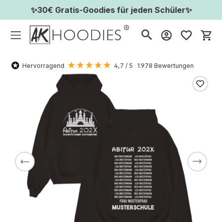
✨30€ Gratis-Goodies für jeden Schüler✨
Wa
Hervorragend
4,7
/ 5
1.978
Bewertungen