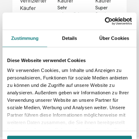
Verifizierter
Käufer
Käufer
Kä
Käufer
Sehr 
Super 
Un
unkompliziert,
Service, 
Die 
 alles sehr 
total 
Bes
Hoodies 
gut 
schnelle 
sc
sehen aus 
beschrieben,
und 
Mot
wie sie 
Zustimmung
Details
Über Cookies
 gute 
unkomplizierte
und
sollen und 
Qualität.

 Antwort. 

Qua
haben 
Unsere 
Die Pullis 
der
eine gute 
eigenen 
haben 
Hoo
Diese Webseite verwendet Cookies
Qualität.

Wünsche 
eine super 
Tol
Es gab 
Wir verwenden Cookies, um Inhalte und Anzeigen zu
wurden 
Qualität 
die
beim 
personalisieren, Funktionen für soziale Medien anbieten
schnell 
und wir 
za
Probepaket
zu können und die Zugriffe auf unsere Website zu
und 
sind total 
 eine 
analysieren. Außerdem geben wir Informationen zu Ihrer
unkompliziert
begeistert 
ko
kleine 
und 
 Z
Verwendung unserer Website an unsere Partner für
Komplikation,
umgesetzt.
zufrieden! 
Nic
 die aber 
soziale Medien, Werbung und Analysen weiter. Unsere
Sonderpreis
Preisliste
Größentabelle
☺️

sc
schnell 
Partner führen diese Informationen möglicherweise mit
LookBook
Anfrage
Wir 
die
dank des 
weiteren Daten zusammen, die Sie ihnen bereitgestellt
würden es 
kur
guten 
haben oder die sie im Rahmen Ihrer Nutzung der Dienste
jedem 
 In
WhatsApp-
gesammelt haben.
weiterempfehlen
es 
Supports 