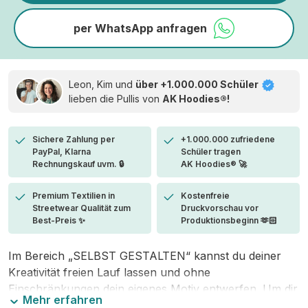
per WhatsApp anfragen
Leon, Kim und
über +1.000.000 Schüler
lieben die
Pullis von
AK Hoodies®!
Sichere Zahlung per
+1.000.000 zufriedene
PayPal, Klarna
Schüler tragen
Rechnungskauf uvm. 🔒
AK Hoodies® 🚀
Premium Textilien in
Kostenfreie
Streetwear Qualität zum
Druckvorschau vor
Best-Preis ✨
Produktionsbeginn 🫶🏻
Im Bereich „SELBST GESTALTEN“ kannst du deiner
Kreativität freien Lauf lassen und ohne
Einschränkungen dein eigenes Motiv entwerfen. Um dir
Mehr erfahren
den Einstieg zu erleichtern, stellen wir eine von