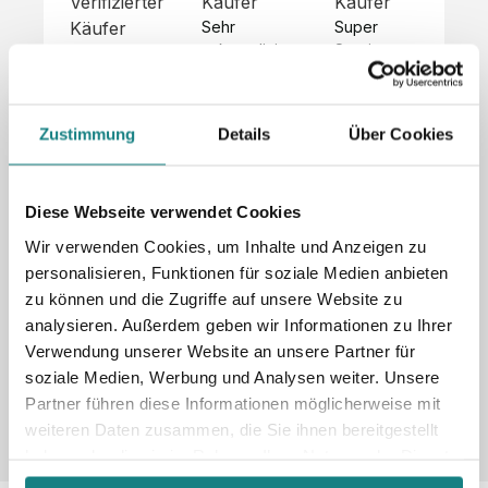
Verifizierter
Käufer
Käufer
Kä
Käufer
Sehr 
Super 
Un
unkompliziert,
Service, 
Die 
 alles sehr 
total 
Bes
Hoodies 
gut 
schnelle 
sc
sehen aus 
beschrieben,
und 
Mot
wie sie 
Zustimmung
Details
Über Cookies
 gute 
unkomplizierte
und
sollen und 
Qualität.

 Antwort. 

Qua
haben 
Unsere 
Die Pullis 
der
eine gute 
eigenen 
haben 
Hoo
Diese Webseite verwendet Cookies
Qualität.

Wünsche 
eine super 
Tol
Es gab 
Wir verwenden Cookies, um Inhalte und Anzeigen zu
wurden 
Qualität 
die
beim 
personalisieren, Funktionen für soziale Medien anbieten
schnell 
und wir 
za
Probepaket
zu können und die Zugriffe auf unsere Website zu
und 
sind total 
 eine 
analysieren. Außerdem geben wir Informationen zu Ihrer
unkompliziert
begeistert 
ko
kleine 
und 
 Z
Verwendung unserer Website an unsere Partner für
Komplikation,
umgesetzt.
zufrieden! 
Nic
 die aber 
soziale Medien, Werbung und Analysen weiter. Unsere
Sonderpreis
Preisliste
Größentabelle
☺️

sc
schnell 
Partner führen diese Informationen möglicherweise mit
LookBook
Anfrage
Wir 
die
dank des 
weiteren Daten zusammen, die Sie ihnen bereitgestellt
würden es 
kur
guten 
haben oder die sie im Rahmen Ihrer Nutzung der Dienste
jedem 
 In
WhatsApp-
gesammelt haben.
weiterempfehlen
es 
Supports 