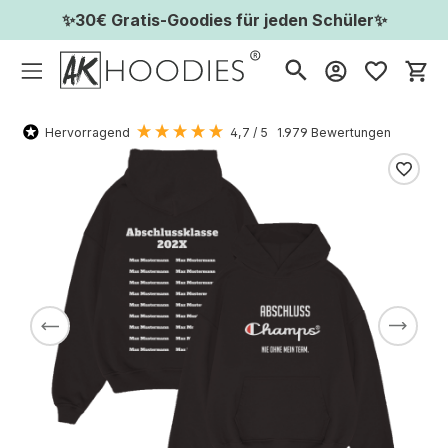
✨30€ Gratis-Goodies für jeden Schüler✨
Wa
Hervorragend
4,7
/ 5
1.979
Bewertungen