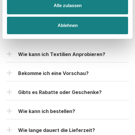
 bei euch 
Li
Alle zulassen
behoben 
zu 
 be
wurde. 
bestellen, 
Hoo
Eine 
und wir 
Gr
Ablehnen
Vorraussichtliche
würden es 
gib
Häufig gestellte Fragen
auch 
au
Liefer-/Fertigungszeit
sofort 
wu
 in der 
nochmal 
da
Produktion 
Wie kann ich Textilien Anprobieren?
tun! 

zu
wäre 
Vielen 
 ge
hilfreich. 
Hier könnt Ihr ein kostenloses-Anprobe-Set
Dank für 
Die 
anfordern.
Bekomme ich eine Vorschau?
alles 😊
Produktion 
Nach Erhalt habt Ihr genug Zeit die Klamotten
dauerte 7 
Natürlich! Nachdem du deine Bestellung
zu testen und anzuprobieren. Im Probepaket
Werktage 
aufgegeben hast und die Zahlung bei uns
Gibts es Rabatte oder Geschenke?
selbst sind die Größen S-XL vorhanden.
(inkl. 
eingegangen ist, bekommst du vorab von uns
Samstage 
Zusätzlich findet Ihr dann noch eine Farbpalette
Selbstverständlich! Und das immer wieder!
eine Druckvorschau, wie es fertig aussehen
und ohne 
in der Ihr alle Farben als Stoffmuster vorfindet
Rabattcodes werden direkt im Shop oder in
Wie kann ich bestellen?
würde. So kannst du es nochmal mit deinen
Express-
& euch so die passende Textilfarbe aussuchen
Instagram (@akhoodies) angezeigt. Aktuell
Produktion),
Klassenkameraden absprechen. Ihr habt
Du kannst deine Bestellung entweder über das
könnt.
erhaltet Ihr viele Gratis Goodies, je höher der
 die 
Verbesserungswünsche? Uns einfach mitteilen
Wie lange dauert die Lieferzeit?
Bestellformular bestellen (eignet sich auch gut, wenn
Bestellwert, desto mehr gratis Goodies kriegt Ihr
Lieferung 