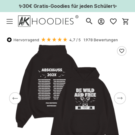
✨30€ Gratis-Goodies für jeden Schüler✨
Wa
Hervorragend
4,7
/ 5
1.978
Bewertungen