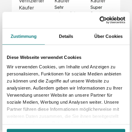
Verifizierter
Käufer
Käufer
Kä
Käufer
Sehr 
Super 
Un
unkompliziert,
Service, 
Die 
 alles sehr 
total 
Bes
Hoodies 
gut 
schnelle 
sc
sehen aus 
beschrieben,
und 
Mot
wie sie 
Zustimmung
Details
Über Cookies
 gute 
unkomplizierte
und
sollen und 
Qualität.

 Antwort. 

Qua
haben 
Unsere 
Die Pullis 
der
eine gute 
eigenen 
haben 
Hoo
Diese Webseite verwendet Cookies
Qualität.

Wünsche 
eine super 
Tol
Es gab 
Wir verwenden Cookies, um Inhalte und Anzeigen zu
wurden 
Qualität 
die
beim 
personalisieren, Funktionen für soziale Medien anbieten
schnell 
und wir 
za
Probepaket
zu können und die Zugriffe auf unsere Website zu
und 
sind total 
 eine 
analysieren. Außerdem geben wir Informationen zu Ihrer
unkompliziert
begeistert 
ko
kleine 
und 
 Z
Verwendung unserer Website an unsere Partner für
Komplikation,
umgesetzt.
zufrieden! 
Nic
 die aber 
soziale Medien, Werbung und Analysen weiter. Unsere
Sonderpreis
Preisliste
Größentabelle
☺️

sc
schnell 
Partner führen diese Informationen möglicherweise mit
LookBook
Anfrage
Wir 
die
dank des 
weiteren Daten zusammen, die Sie ihnen bereitgestellt
würden es 
kur
guten 
haben oder die sie im Rahmen Ihrer Nutzung der Dienste
jedem 
 In
WhatsApp-
gesammelt haben.
weiterempfehlen
es 
Supports 