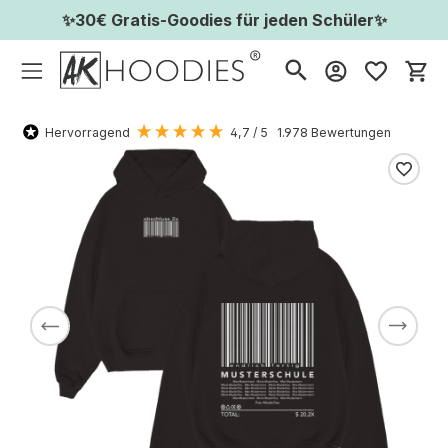
✨30€ Gratis-Goodies für jeden Schüler✨
Wa
Hervorragend
4,7
/ 5
1.978
Bewertungen