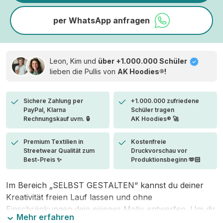
per WhatsApp anfragen
Leon, Kim und
über +1.000.000 Schüler
lieben die
Pullis von
AK Hoodies®!
Sichere Zahlung per
+1.000.000 zufriedene
PayPal, Klarna
Schüler tragen
Rechnungskauf uvm. 🔒
AK Hoodies® 🚀
Premium Textilien in
Kostenfreie
Streetwear Qualität zum
Druckvorschau vor
Best-Preis ✨
Produktionsbeginn 🫶🏻
Im Bereich „SELBST GESTALTEN“ kannst du deiner
Kreativität freien Lauf lassen und ohne
Einschränkungen dein eigenes Motiv entwerfen. Um dir
Mehr erfahren
den Einstieg zu erleichtern, stellen wir eine von