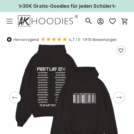
✨30€ Gratis-Goodies für jeden Schüler✨
Wa
Hervorragend
4,7
/ 5
1.976
Bewertungen