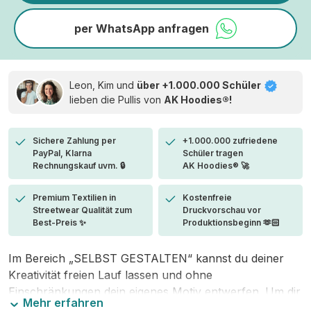
per WhatsApp anfragen
Leon, Kim und
über +1.000.000 Schüler
lieben die
Pullis von
AK Hoodies®!
Sichere Zahlung per
+1.000.000 zufriedene
PayPal, Klarna
Schüler tragen
Rechnungskauf uvm. 🔒
AK Hoodies® 🚀
Premium Textilien in
Kostenfreie
Streetwear Qualität zum
Druckvorschau vor
Best-Preis ✨
Produktionsbeginn 🫶🏻
Im Bereich „SELBST GESTALTEN“ kannst du deiner
Kreativität freien Lauf lassen und ohne
Einschränkungen dein eigenes Motiv entwerfen. Um dir
Mehr erfahren
den Einstieg zu erleichtern, stellen wir eine von