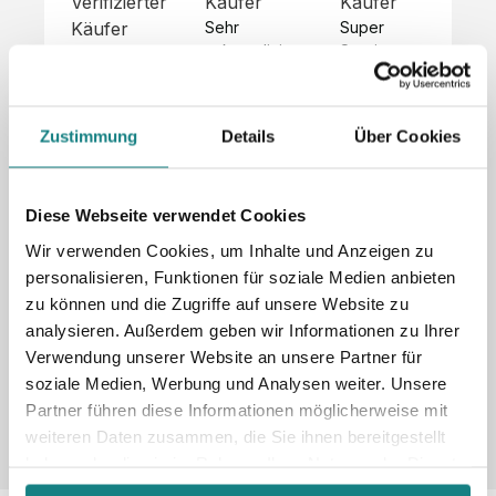
Verifizierter
Käufer
Käufer
Kä
Käufer
Sehr 
Super 
Un
unkompliziert,
Service, 
Die 
 alles sehr 
total 
Bes
Hoodies 
gut 
schnelle 
sc
sehen aus 
beschrieben,
und 
Mot
wie sie 
Zustimmung
Details
Über Cookies
 gute 
unkomplizierte
und
sollen und 
Qualität.

 Antwort. 

Qua
haben 
Unsere 
Die Pullis 
der
eine gute 
eigenen 
haben 
Hoo
Diese Webseite verwendet Cookies
Qualität.

Wünsche 
eine super 
Tol
Es gab 
Wir verwenden Cookies, um Inhalte und Anzeigen zu
wurden 
Qualität 
die
beim 
personalisieren, Funktionen für soziale Medien anbieten
schnell 
und wir 
za
Probepaket
zu können und die Zugriffe auf unsere Website zu
und 
sind total 
 eine 
analysieren. Außerdem geben wir Informationen zu Ihrer
unkompliziert
begeistert 
ko
kleine 
und 
 Z
Verwendung unserer Website an unsere Partner für
Komplikation,
umgesetzt.
zufrieden! 
Nic
 die aber 
soziale Medien, Werbung und Analysen weiter. Unsere
Sonderpreis
Preisliste
Größentabelle
☺️

sc
schnell 
Partner führen diese Informationen möglicherweise mit
LookBook
Anfrage
Wir 
die
dank des 
weiteren Daten zusammen, die Sie ihnen bereitgestellt
würden es 
kur
guten 
haben oder die sie im Rahmen Ihrer Nutzung der Dienste
jedem 
 In
WhatsApp-
gesammelt haben.
weiterempfehlen
es 
Supports 