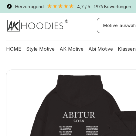
Hervorragend
4,7
/ 5
1.976
Bewertungen
Motive auswäh
HOME
Style Motive
AK Motive
Abi Motive
Klassen