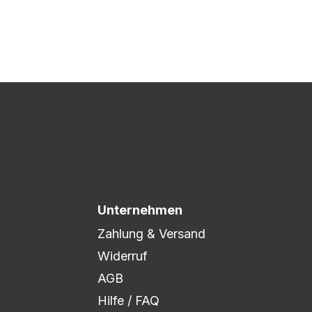
 Druck freigegeben und die
xibel auf eure Wünsche
Unternehmen
Zahlung & Versand
Widerruf
AGB
Hilfe / FAQ