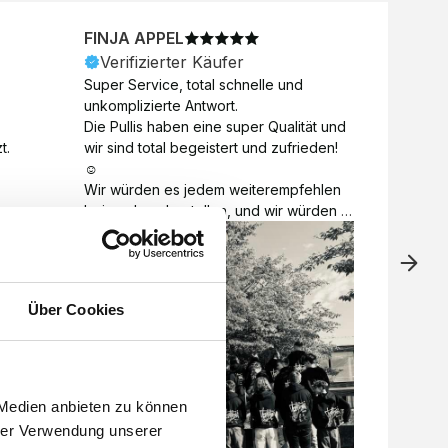
FINJA APPEL
NICO
Verifizierter Käufer
Veri
Super Service, total schnelle und 
Unkomp
unkomplizierte Antwort. 

Motive 
Die Pullis haben eine super Qualität und 
Toll a
t.
wir sind total begeistert und zufrieden! 
Zugabe
☺️

kurzfri
Wir würden es jedem weiterempfehlen 
bei de
bei euch zu bestellen, und wir würden 
auch d
es auch sofort nochmal tun! 

gelöst.
Vielen Dank für alles 😊
Über Cookies
 Medien anbieten zu können
hrer Verwendung unserer