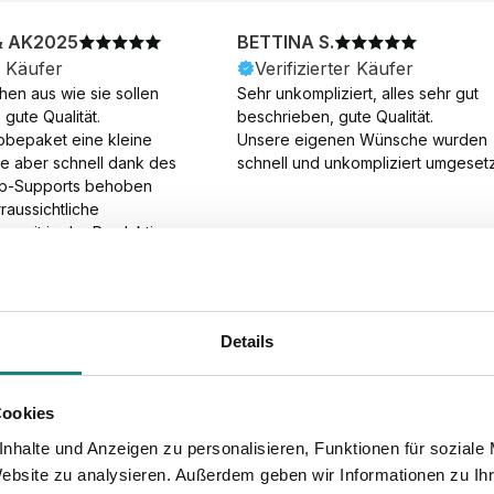
& AK2025
BETTINA S.
r Käufer
Verifizierter Käufer
en aus wie sie sollen 
Sehr unkompliziert, alles sehr gut 
gute Qualität.

beschrieben, gute Qualität.

obepaket eine kleine 
Unsere eigenen Wünsche wurden 
ie aber schnell dank des 
schnell und unkompliziert umgesetz
p-Supports behoben 
aussichtliche 
gszeit in der Produktion 
Die Produktion dauerte 7 
. Samstage und ohne 
ion), die Lieferung 
am Tag nach der 
Details
der Produktion.
Cookies
nhalte und Anzeigen zu personalisieren, Funktionen für soziale
Website zu analysieren. Außerdem geben wir Informationen zu I