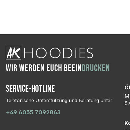
Wir ändern das Moti
Hasselroth und ei
Lieferung erfolgt p
zu reagieren.
WIR WERDEN EUCH BEEIN
DRUCKEN
Service-Hotline
Ö
Mo
Telefonische Unterstützung und Beratung unter:
8:
+49 6055 7092863
K