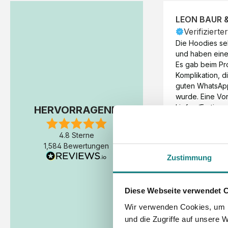
LEON BAUR 
Verifizierte
Die Hoodies seh
und haben eine 
Es gab beim Pr
Komplikation, d
guten WhatsAp
wurde. Eine Vorr
Liefer-/Fertigun
HERVORRAGEND
wäre hilfreich. 
Werktage (inkl
4.8 Sterne
Express-Produkt
1,584 Bewertungen
erfolgte schon 
Zustimmung
Fertigstellung 
Diese Webseite verwendet 
Wir verwenden Cookies, um I
und die Zugriffe auf unsere 