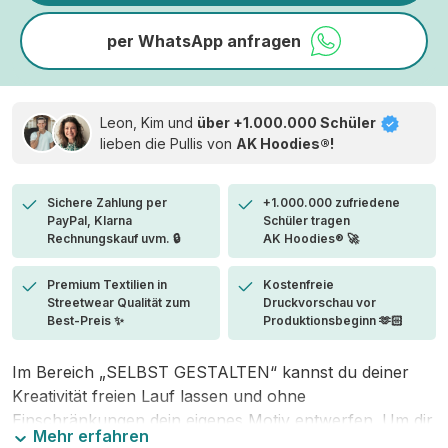
per WhatsApp anfragen
Leon, Kim und
über +1.000.000 Schüler
lieben die
Pullis von
AK Hoodies®!
Sichere Zahlung per
+1.000.000 zufriedene
PayPal, Klarna
Schüler tragen
Rechnungskauf uvm. 🔒
AK Hoodies® 🚀
Premium Textilien in
Kostenfreie
Streetwear Qualität zum
Druckvorschau vor
Best-Preis ✨
Produktionsbeginn 🫶🏻
Im Bereich „SELBST GESTALTEN“ kannst du deiner
Kreativität freien Lauf lassen und ohne
Einschränkungen dein eigenes Motiv entwerfen. Um dir
Mehr erfahren
den Einstieg zu erleichtern, stellen wir eine von