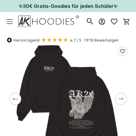
✨30€ Gratis-Goodies für jeden Schüler✨
Wa
Hervorragend
4,7
/ 5
1.978
Bewertungen