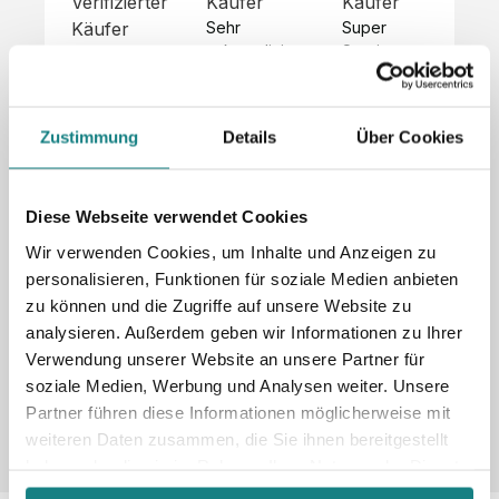
Verifizierter
Käufer
Käufer
Kä
Käufer
Sehr 
Super 
Un
unkompliziert,
Service, 
Die 
 alles sehr 
total 
Bes
Hoodies 
gut 
schnelle 
sc
sehen aus 
beschrieben,
und 
Mot
wie sie 
Zustimmung
Details
Über Cookies
 gute 
unkomplizierte
und
sollen und 
Qualität.

 Antwort. 

Qua
haben 
Unsere 
Die Pullis 
der
eine gute 
eigenen 
haben 
Hoo
Diese Webseite verwendet Cookies
Qualität.

Wünsche 
eine super 
Tol
Es gab 
Wir verwenden Cookies, um Inhalte und Anzeigen zu
wurden 
Qualität 
die
beim 
personalisieren, Funktionen für soziale Medien anbieten
schnell 
und wir 
za
Probepaket
zu können und die Zugriffe auf unsere Website zu
und 
sind total 
 eine 
analysieren. Außerdem geben wir Informationen zu Ihrer
unkompliziert
begeistert 
ko
kleine 
und 
 Z
Verwendung unserer Website an unsere Partner für
Komplikation,
umgesetzt.
zufrieden! 
Nic
 die aber 
soziale Medien, Werbung und Analysen weiter. Unsere
Sonderpreis
Preisliste
Größentabelle
☺️

sc
schnell 
Partner führen diese Informationen möglicherweise mit
LookBook
Anfrage
Wir 
die
dank des 
weiteren Daten zusammen, die Sie ihnen bereitgestellt
würden es 
kur
guten 
haben oder die sie im Rahmen Ihrer Nutzung der Dienste
jedem 
 In
WhatsApp-
gesammelt haben.
weiterempfehlen
es 
Supports 