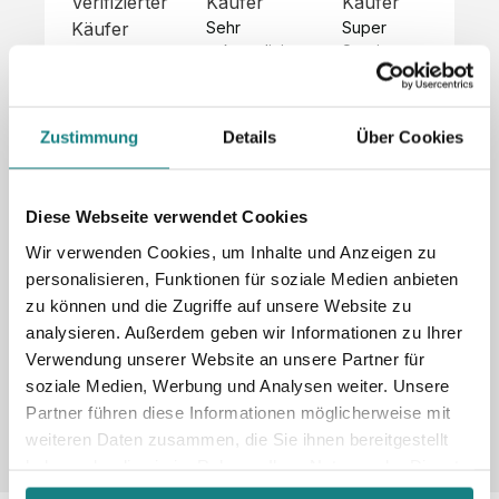
Verifizierter
Käufer
Käufer
Kä
Käufer
Sehr 
Super 
Un
unkompliziert,
Service, 
Die 
 alles sehr 
total 
Bes
Hoodies 
gut 
schnelle 
sc
sehen aus 
beschrieben,
und 
Mot
wie sie 
Zustimmung
Details
Über Cookies
 gute 
unkomplizierte
und
sollen und 
Qualität.

 Antwort. 

Qua
haben 
Unsere 
Die Pullis 
der
eine gute 
eigenen 
haben 
Hoo
Diese Webseite verwendet Cookies
Qualität.

Wünsche 
eine super 
Tol
Es gab 
Wir verwenden Cookies, um Inhalte und Anzeigen zu
wurden 
Qualität 
die
beim 
personalisieren, Funktionen für soziale Medien anbieten
schnell 
und wir 
za
Probepaket
zu können und die Zugriffe auf unsere Website zu
und 
sind total 
 eine 
analysieren. Außerdem geben wir Informationen zu Ihrer
unkompliziert
begeistert 
ko
kleine 
und 
 Z
Verwendung unserer Website an unsere Partner für
Komplikation,
umgesetzt.
zufrieden! 
Nic
 die aber 
soziale Medien, Werbung und Analysen weiter. Unsere
Sonderpreis
Preisliste
Größentabelle
☺️

sc
schnell 
Partner führen diese Informationen möglicherweise mit
LookBook
Anfrage
Wir 
die
dank des 
weiteren Daten zusammen, die Sie ihnen bereitgestellt
würden es 
kur
guten 
haben oder die sie im Rahmen Ihrer Nutzung der Dienste
jedem 
 In
WhatsApp-
gesammelt haben.
weiterempfehlen
es 
Supports 