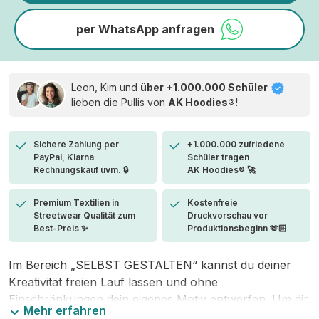
per WhatsApp anfragen
Leon, Kim und
über +1.000.000 Schüler
lieben die
Pullis von
AK Hoodies®!
Sichere Zahlung per
+1.000.000 zufriedene
PayPal, Klarna
Schüler tragen
Rechnungskauf uvm. 🔒
AK Hoodies® 🚀
Premium Textilien in
Kostenfreie
Streetwear Qualität zum
Druckvorschau vor
Best-Preis ✨
Produktionsbeginn 🫶🏻
Im Bereich „SELBST GESTALTEN“ kannst du deiner
Kreativität freien Lauf lassen und ohne
Einschränkungen dein eigenes Motiv entwerfen. Um dir
Mehr erfahren
den Einstieg zu erleichtern, stellen wir eine von