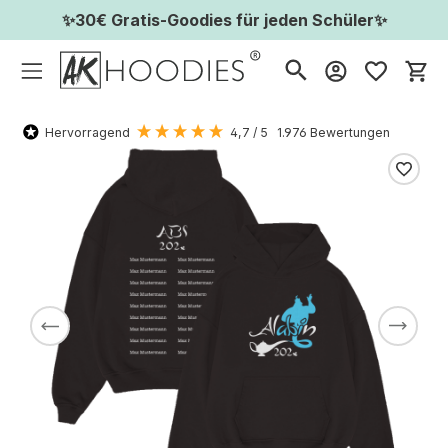
✨30€ Gratis-Goodies für jeden Schüler✨
Wa
Hervorragend
4,7
/ 5
1.976
Bewertungen