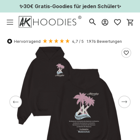
✨30€ Gratis-Goodies für jeden Schüler✨
Wa
Hervorragend
4,7
/ 5
1.976
Bewertungen