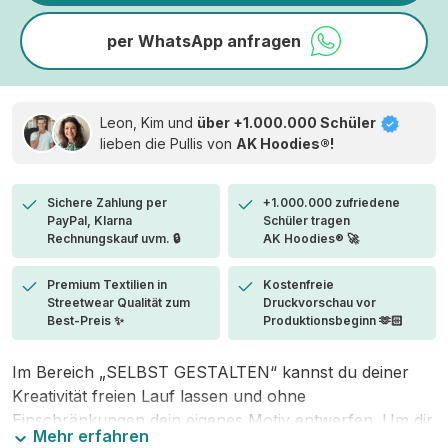
per WhatsApp anfragen
Leon, Kim und
über +1.000.000 Schüler
lieben die
Pullis von
AK Hoodies®!
Sichere Zahlung per
+1.000.000 zufriedene
PayPal, Klarna
Schüler tragen
Rechnungskauf uvm. 🔒
AK Hoodies® 🚀
Premium Textilien in
Kostenfreie
Streetwear Qualität zum
Druckvorschau vor
Best-Preis ✨
Produktionsbeginn 🫶🏻
Im Bereich „SELBST GESTALTEN“ kannst du deiner
Kreativität freien Lauf lassen und ohne
Einschränkungen dein eigenes Motiv entwerfen. Um dir
Mehr erfahren
den Einstieg zu erleichtern, stellen wir eine von