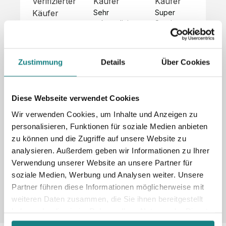
Verifizierter
Käufer
Käufer
Kä
Käufer
Sehr 
Super 
Un
unkompliziert,
Service, 
Die 
 alles sehr 
total 
Bes
Hoodies 
gut 
schnelle 
sc
sehen aus 
beschrieben,
und 
Mot
wie sie 
Zustimmung
Details
Über Cookies
 gute 
unkomplizierte
und
sollen und 
Qualität.

 Antwort. 

Qua
haben 
Unsere 
Die Pullis 
der
eine gute 
eigenen 
haben 
Hoo
Diese Webseite verwendet Cookies
Qualität.

Wünsche 
eine super 
Tol
Es gab 
Wir verwenden Cookies, um Inhalte und Anzeigen zu
wurden 
Qualität 
die
beim 
personalisieren, Funktionen für soziale Medien anbieten
schnell 
und wir 
za
Probepaket
zu können und die Zugriffe auf unsere Website zu
und 
sind total 
 eine 
analysieren. Außerdem geben wir Informationen zu Ihrer
unkompliziert
begeistert 
ko
kleine 
und 
 Z
Verwendung unserer Website an unsere Partner für
Komplikation,
umgesetzt.
zufrieden! 
Nic
 die aber 
soziale Medien, Werbung und Analysen weiter. Unsere
Sonderpreis
Preisliste
Größentabelle
☺️

sc
schnell 
Partner führen diese Informationen möglicherweise mit
LookBook
Anfrage
Wir 
die
dank des 
weiteren Daten zusammen, die Sie ihnen bereitgestellt
würden es 
kur
guten 
haben oder die sie im Rahmen Ihrer Nutzung der Dienste
jedem 
 In
WhatsApp-
gesammelt haben.
weiterempfehlen
es 
Supports 