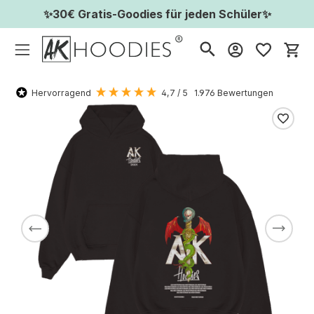
✨30€ Gratis-Goodies für jeden Schüler✨
Wa
Hervorragend
4,7
/ 5
1.976
Bewertungen