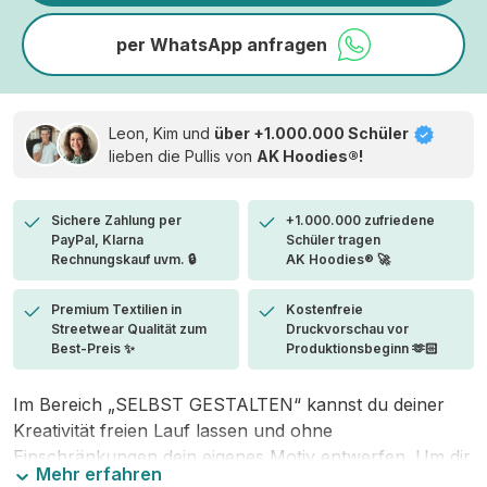
per WhatsApp anfragen
Leon, Kim und
über +1.000.000 Schüler
lieben die
Pullis von
AK Hoodies®!
Sichere Zahlung per
+1.000.000 zufriedene
PayPal, Klarna
Schüler tragen
Rechnungskauf uvm. 🔒
AK Hoodies® 🚀
Premium Textilien in
Kostenfreie
Streetwear Qualität zum
Druckvorschau vor
Best-Preis ✨
Produktionsbeginn 🫶🏻
Im Bereich „SELBST GESTALTEN“ kannst du deiner
Kreativität freien Lauf lassen und ohne
Einschränkungen dein eigenes Motiv entwerfen. Um dir
Mehr erfahren
den Einstieg zu erleichtern, stellen wir eine von