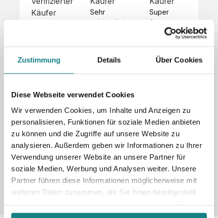
Verifizierter
Käufer
Käufer
Kä
Käufer
Sehr 
Super 
Un
unkompliziert,
Service, 
Die 
 alles sehr 
total 
Bes
Hoodies 
gut 
schnelle 
sc
sehen aus 
beschrieben,
und 
Mot
wie sie 
Zustimmung
Details
Über Cookies
 gute 
unkomplizierte
und
sollen und 
Qualität.

 Antwort. 

Qua
haben 
Unsere 
Die Pullis 
der
eine gute 
eigenen 
haben 
Hoo
Diese Webseite verwendet Cookies
Qualität.

Wünsche 
eine super 
Tol
Es gab 
Wir verwenden Cookies, um Inhalte und Anzeigen zu
wurden 
Qualität 
die
beim 
personalisieren, Funktionen für soziale Medien anbieten
schnell 
und wir 
za
Probepaket
zu können und die Zugriffe auf unsere Website zu
und 
sind total 
 eine 
analysieren. Außerdem geben wir Informationen zu Ihrer
unkompliziert
begeistert 
ko
kleine 
und 
 Z
Verwendung unserer Website an unsere Partner für
Komplikation,
umgesetzt.
zufrieden! 
Nic
 die aber 
soziale Medien, Werbung und Analysen weiter. Unsere
Sonderpreis
Preisliste
Größentabelle
☺️

sc
schnell 
Partner führen diese Informationen möglicherweise mit
LookBook
Anfrage
Wir 
die
dank des 
weiteren Daten zusammen, die Sie ihnen bereitgestellt
würden es 
kur
guten 
haben oder die sie im Rahmen Ihrer Nutzung der Dienste
jedem 
 In
WhatsApp-
gesammelt haben.
weiterempfehlen
es 
Supports 