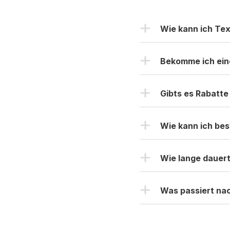
Wie kann ich Tex
Hier könnt Ihr ei
Nach Erhalt habt 
Bekomme ich ein
sind die Größen S
Natürlich! Nachde
Farben als Stoffm
bekommst du vora
Gibts es Rabatt
nochmal mit dein
Selbstverständlic
mitteilen & wir ä
ZUM PROBEP
(@akhoodies) angez
Wie kann ich bes
mehr gratis Goodie
Du kannst deine Best
Wie lange dauert 
beispielsweise ein e
Dort könnt ihr Motiv
Nach Druckfreigab
lassen. Selbstverst
Anzahl von Beste
Was passiert nac
Schreibe uns doch ei
eine Express-Prod
welche wir für die B
Nach deiner Bestellu
ist. Falls ihr ei
Zahlung erhältst du
kontaktieren und