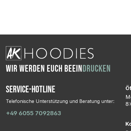
Wir ändern das Moti
Hasselroth und ei
Lieferung erfolgt p
zu reagieren.
WIR WERDEN EUCH BEEIN
DRUCKEN
Service-Hotline
Ö
Mo
Telefonische Unterstützung und Beratung unter:
8:
+49 6055 7092863
K