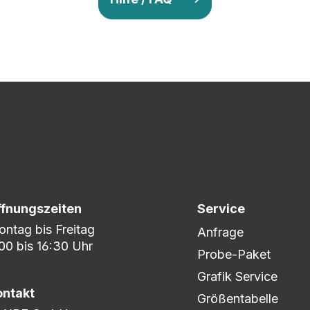
v so lange ab, bis Ihr zu 100% zufrieden seid. Danach wird es zum
nem umfangreichen Lagerbestand sind wir in der Lage, fle
er DHL oder DPD.
ffnungszeiten
Service
ntag bis Freitag
Anfrage
00 bis 16:30 Uhr
Probe-Paket
Grafik Service
ontakt
Größentabelle