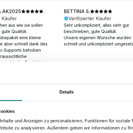
& AK2025
BETTINA S.
r Käufer
Verifizierter Käufer
en aus wie sie sollen 
Sehr unkompliziert, alles sehr gut 
gute Qualität.

beschrieben, gute Qualität.

obepaket eine kleine 
Unsere eigenen Wünsche wurden 
ie aber schnell dank des 
schnell und unkompliziert umgesetz
p-Supports behoben 
aussichtliche 
gszeit in der Produktion 
Die Produktion dauerte 7 
. Samstage und ohne 
ion), die Lieferung 
am Tag nach der 
Details
der Produktion.
Cookies
nhalte und Anzeigen zu personalisieren, Funktionen für soziale
Website zu analysieren. Außerdem geben wir Informationen zu I