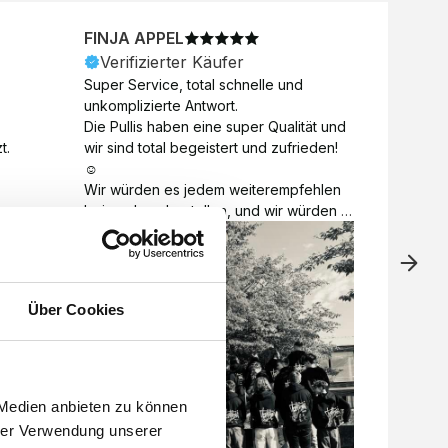
FINJA APPEL
NICO
Verifizierter Käufer
Veri
Super Service, total schnelle und 
Unkomp
unkomplizierte Antwort. 

Motive 
Die Pullis haben eine super Qualität und 
Toll a
t.
wir sind total begeistert und zufrieden! 
Zugabe
☺️

kurzfri
Wir würden es jedem weiterempfehlen 
bei de
bei euch zu bestellen, und wir würden 
auch d
es auch sofort nochmal tun! 

gelöst.
Vielen Dank für alles 😊
Über Cookies
 Medien anbieten zu können
hrer Verwendung unserer