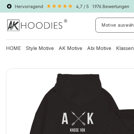
Hervorragend
4,7
/ 5
1.976
Bewertungen
Motive auswäh
HOME
Style Motive
AK Motive
Abi Motive
Klassen