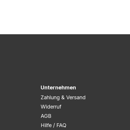
 Druck freigegeben und die
xibel auf eure Wünsche
Unternehmen
Zahlung & Versand
Widerruf
AGB
Hilfe / FAQ