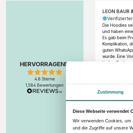
LEON BAUR 
Verifizierte
Die Hoodies seh
und haben eine 
Es gab beim Pr
Komplikation, d
guten WhatsAp
wurde. Eine Vorr
Liefer-/Fertigun
HERVORRAGEND
wäre hilfreich. 
Werktage (inkl
4.8 Sterne
Express-Produkt
1,584 Bewertungen
erfolgte schon 
Zustimmung
Fertigstellung 
Diese Webseite verwendet 
Wir verwenden Cookies, um I
und die Zugriffe auf unsere 