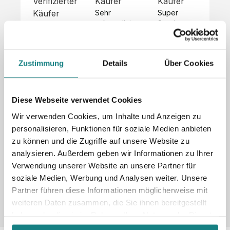
Verifizierter
Käufer
Käufer
Kä
Käufer
Sehr 
Super 
Un
unkompliziert,
Service, 
Die 
 alles sehr 
total 
Bes
Hoodies 
gut 
schnelle 
sc
sehen aus 
beschrieben,
und 
Mot
wie sie 
Zustimmung
Details
Über Cookies
 gute 
unkomplizierte
und
sollen und 
Qualität.

 Antwort. 

Qua
haben 
Unsere 
Die Pullis 
der
eine gute 
eigenen 
haben 
Hoo
Diese Webseite verwendet Cookies
Qualität.

Wünsche 
eine super 
Tol
Es gab 
Wir verwenden Cookies, um Inhalte und Anzeigen zu
wurden 
Qualität 
die
beim 
personalisieren, Funktionen für soziale Medien anbieten
schnell 
und wir 
za
Probepaket
zu können und die Zugriffe auf unsere Website zu
und 
sind total 
 eine 
analysieren. Außerdem geben wir Informationen zu Ihrer
unkompliziert
begeistert 
ko
kleine 
und 
 Z
Verwendung unserer Website an unsere Partner für
Komplikation,
umgesetzt.
zufrieden! 
Nic
 die aber 
soziale Medien, Werbung und Analysen weiter. Unsere
Sonderpreis
Preisliste
Größentabelle
☺️

sc
schnell 
Partner führen diese Informationen möglicherweise mit
LookBook
Anfrage
Wir 
die
dank des 
weiteren Daten zusammen, die Sie ihnen bereitgestellt
würden es 
kur
guten 
haben oder die sie im Rahmen Ihrer Nutzung der Dienste
jedem 
 In
WhatsApp-
gesammelt haben.
weiterempfehlen
es 
Supports 