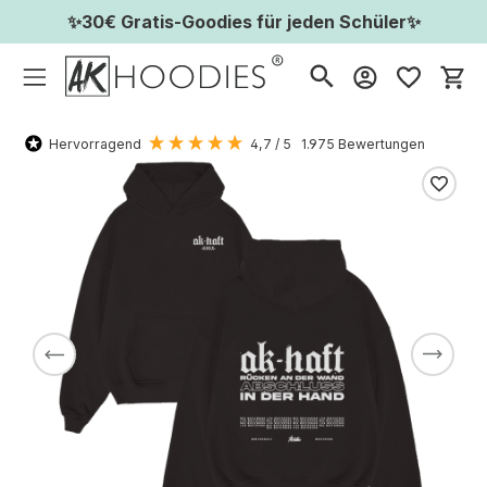
✨30€ Gratis-Goodies für jeden Schüler✨
Wa
Hervorragend
4,7
/ 5
1.975
Bewertungen