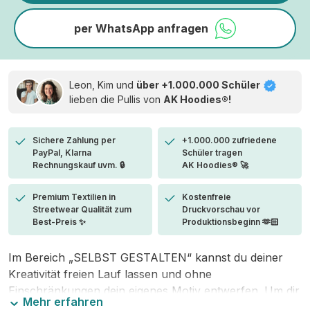
per WhatsApp anfragen
Leon, Kim und
über +1.000.000 Schüler
lieben die
Pullis von
AK Hoodies®!
Sichere Zahlung per
+1.000.000 zufriedene
PayPal, Klarna
Schüler tragen
Rechnungskauf uvm. 🔒
AK Hoodies® 🚀
Premium Textilien in
Kostenfreie
Streetwear Qualität zum
Druckvorschau vor
Best-Preis ✨
Produktionsbeginn 🫶🏻
Im Bereich „SELBST GESTALTEN“ kannst du deiner
Kreativität freien Lauf lassen und ohne
Einschränkungen dein eigenes Motiv entwerfen. Um dir
Mehr erfahren
den Einstieg zu erleichtern, stellen wir eine von