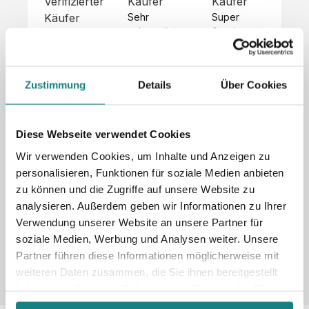
Verifizierter
Käufer
Käufer
Kä
Käufer
Sehr 
Super 
Un
unkompliziert,
Service, 
Die 
 alles sehr 
total 
Bes
Hoodies 
gut 
schnelle 
sc
sehen aus 
beschrieben,
und 
Mot
wie sie 
Zustimmung
Details
Über Cookies
 gute 
unkomplizierte
und
sollen und 
Qualität.

 Antwort. 

Qua
haben 
Unsere 
Die Pullis 
der
eine gute 
eigenen 
haben 
Hoo
Diese Webseite verwendet Cookies
Qualität.

Wünsche 
eine super 
Tol
Es gab 
Wir verwenden Cookies, um Inhalte und Anzeigen zu
wurden 
Qualität 
die
beim 
personalisieren, Funktionen für soziale Medien anbieten
schnell 
und wir 
za
Probepaket
zu können und die Zugriffe auf unsere Website zu
und 
sind total 
 eine 
analysieren. Außerdem geben wir Informationen zu Ihrer
unkompliziert
begeistert 
ko
kleine 
und 
 Z
Verwendung unserer Website an unsere Partner für
Komplikation,
umgesetzt.
zufrieden! 
Nic
 die aber 
soziale Medien, Werbung und Analysen weiter. Unsere
Sonderpreis
Preisliste
Größentabelle
☺️

sc
schnell 
Partner führen diese Informationen möglicherweise mit
LookBook
Anfrage
Wir 
die
dank des 
weiteren Daten zusammen, die Sie ihnen bereitgestellt
würden es 
kur
guten 
haben oder die sie im Rahmen Ihrer Nutzung der Dienste
jedem 
 In
WhatsApp-
gesammelt haben.
weiterempfehlen
es 
Supports 