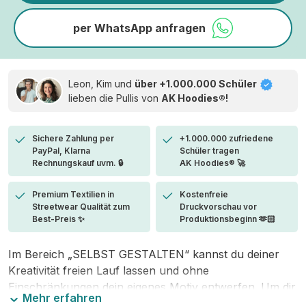
per WhatsApp anfragen
Leon, Kim und
über +1.000.000 Schüler
lieben die
Pullis von
AK Hoodies®!
Sichere Zahlung per
+1.000.000 zufriedene
PayPal, Klarna
Schüler tragen
Rechnungskauf uvm. 🔒
AK Hoodies® 🚀
Premium Textilien in
Kostenfreie
Streetwear Qualität zum
Druckvorschau vor
Best-Preis ✨
Produktionsbeginn 🫶🏻
Im Bereich „SELBST GESTALTEN“ kannst du deiner
Kreativität freien Lauf lassen und ohne
Einschränkungen dein eigenes Motiv entwerfen. Um dir
Mehr erfahren
den Einstieg zu erleichtern, stellen wir eine von