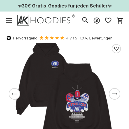
✨30€ Gratis-Goodies für jeden Schüler✨
Wa
Hervorragend
4,7
/ 5
1.976
Bewertungen