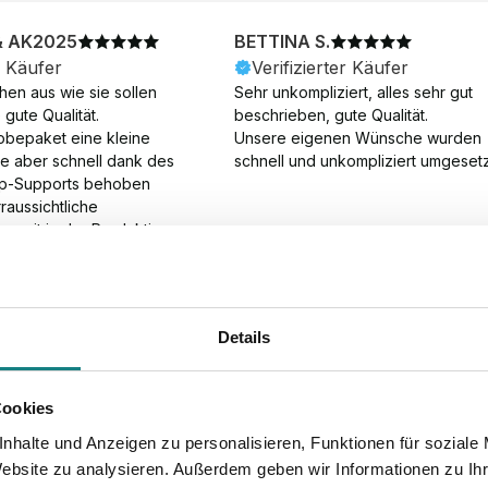
& AK2025
BETTINA S.
r Käufer
Verifizierter Käufer
en aus wie sie sollen 
Sehr unkompliziert, alles sehr gut 
gute Qualität.

beschrieben, gute Qualität.

obepaket eine kleine 
Unsere eigenen Wünsche wurden 
ie aber schnell dank des 
schnell und unkompliziert umgesetz
p-Supports behoben 
aussichtliche 
gszeit in der Produktion 
Die Produktion dauerte 7 
. Samstage und ohne 
ion), die Lieferung 
am Tag nach der 
Details
der Produktion.
Cookies
nhalte und Anzeigen zu personalisieren, Funktionen für soziale
Website zu analysieren. Außerdem geben wir Informationen zu I