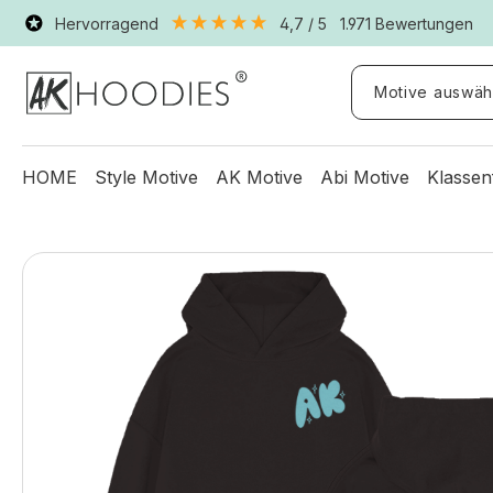
Hervorragend
4,7
/ 5
1.971
Bewertungen
Motive auswäh
HOME
Style Motive
AK Motive
Abi Motive
Klassen