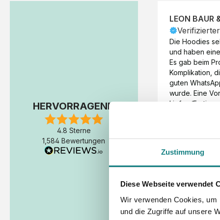
LEON BAUR 
Verifizierte
Die Hoodies seh
und haben eine 
Es gab beim Pr
Komplikation, d
guten WhatsAp
wurde. Eine Vorr
Liefer-/Fertigun
HERVORRAGEND
wäre hilfreich. 
Werktage (inkl
4.8 Sterne
Express-Produkt
1,584 Bewertungen
erfolgte schon 
Zustimmung
Fertigstellung 
Diese Webseite verwendet 
Wir verwenden Cookies, um I
und die Zugriffe auf unsere 