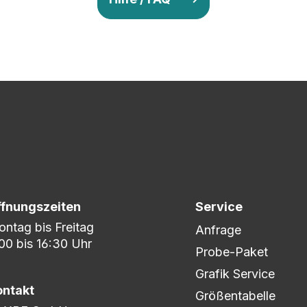
v so lange ab, bis Ihr zu 100% zufrieden seid. Danach wird es zum
nem umfangreichen Lagerbestand sind wir in der Lage, fle
er DHL oder DPD.
ffnungszeiten
Service
ntag bis Freitag
Anfrage
00 bis 16:30 Uhr
Probe-Paket
Grafik Service
ontakt
Größentabelle