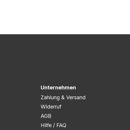
 Druck freigegeben und die
xibel auf eure Wünsche
Unternehmen
Zahlung & Versand
Widerruf
AGB
Hilfe / FAQ