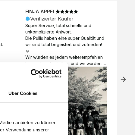
FINJA APPEL
NICO
Verifizierter Käufer
Veri
Super Service, total schnelle und 
Unkomp
unkomplizierte Antwort. 

Motive 
Die Pullis haben eine super Qualität und 
Toll a
t.
wir sind total begeistert und zufrieden! 
Zugabe
☺️

kurzfri
Wir würden es jedem weiterempfehlen 
bei de
bei euch zu bestellen, und wir würden 
auch d
es auch sofort nochmal tun! 

gelöst.
Vielen Dank für alles 😊
Über Cookies
 Medien anbieten zu können
hrer Verwendung unserer