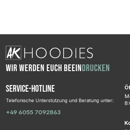
Wir ändern das Moti
Hasselroth und ei
Lieferung erfolgt p
zu reagieren.
WIR WERDEN EUCH BEEIN
DRUCKEN
Service-Hotline
Ö
Mo
Telefonische Unterstützung und Beratung unter:
8:
+49 6055 7092863
K