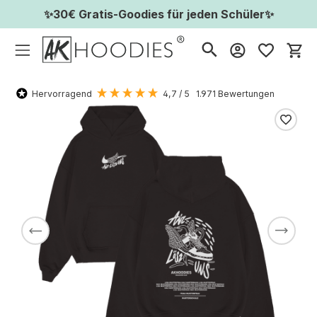
✨30€ Gratis-Goodies für jeden Schüler✨
Wa
Hervorragend
4,7
/ 5
1.971
Bewertungen