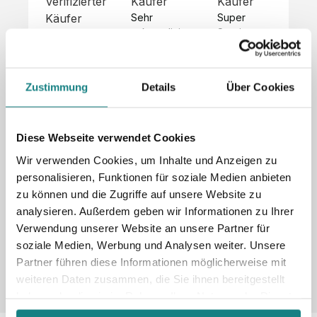
Verifizierter
Käufer
Käufer
Kä
Käufer
Sehr 
Super 
Un
unkompliziert,
Service, 
Die 
 alles sehr 
total 
Bes
Hoodies 
gut 
schnelle 
sc
sehen aus 
beschrieben,
und 
Mot
wie sie 
Zustimmung
Details
Über Cookies
 gute 
unkomplizierte
und
sollen und 
Qualität.

 Antwort. 

Qua
haben 
Unsere 
Die Pullis 
der
eine gute 
eigenen 
haben 
Hoo
Diese Webseite verwendet Cookies
Qualität.

Wünsche 
eine super 
Tol
Es gab 
Wir verwenden Cookies, um Inhalte und Anzeigen zu
wurden 
Qualität 
die
beim 
personalisieren, Funktionen für soziale Medien anbieten
schnell 
und wir 
za
Probepaket
zu können und die Zugriffe auf unsere Website zu
und 
sind total 
 eine 
analysieren. Außerdem geben wir Informationen zu Ihrer
unkompliziert
begeistert 
ko
kleine 
und 
 Z
Verwendung unserer Website an unsere Partner für
Komplikation,
umgesetzt.
zufrieden! 
Nic
 die aber 
soziale Medien, Werbung und Analysen weiter. Unsere
Sonderpreis
Preisliste
Größentabelle
☺️

sc
schnell 
Partner führen diese Informationen möglicherweise mit
LookBook
Anfrage
Wir 
die
dank des 
weiteren Daten zusammen, die Sie ihnen bereitgestellt
würden es 
kur
guten 
haben oder die sie im Rahmen Ihrer Nutzung der Dienste
jedem 
 In
WhatsApp-
gesammelt haben.
weiterempfehlen
es 
Supports 