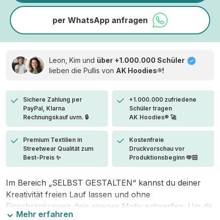
per WhatsApp anfragen
Leon, Kim und
über +1.000.000 Schüler
lieben die
Pullis von
AK Hoodies®!
Sichere Zahlung per
+1.000.000 zufriedene
PayPal, Klarna
Schüler tragen
Rechnungskauf uvm. 🔒
AK Hoodies® 🚀
Premium Textilien in
Kostenfreie
Streetwear Qualität zum
Druckvorschau vor
Best-Preis ✨
Produktionsbeginn 🫶🏻
Im Bereich „SELBST GESTALTEN“ kannst du deiner
Kreativität freien Lauf lassen und ohne
Einschränkungen dein eigenes Motiv entwerfen. Um dir
Mehr erfahren
den Einstieg zu erleichtern, stellen wir eine von