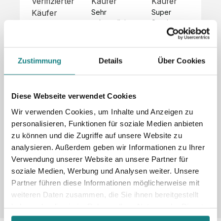
Verifizierter
Käufer
Käufer
Kä
Käufer
Sehr 
Super 
Un
unkompliziert,
Service, 
Die 
 alles sehr 
total 
Bes
Hoodies 
gut 
schnelle 
sc
sehen aus 
beschrieben,
und 
Mot
wie sie 
Zustimmung
Details
Über Cookies
 gute 
unkomplizierte
und
sollen und 
Qualität.

 Antwort. 

Qua
haben 
Unsere 
Die Pullis 
der
eine gute 
eigenen 
haben 
Hoo
Diese Webseite verwendet Cookies
Qualität.

Wünsche 
eine super 
Tol
Es gab 
Wir verwenden Cookies, um Inhalte und Anzeigen zu
wurden 
Qualität 
die
beim 
personalisieren, Funktionen für soziale Medien anbieten
schnell 
und wir 
za
Probepaket
zu können und die Zugriffe auf unsere Website zu
und 
sind total 
 eine 
analysieren. Außerdem geben wir Informationen zu Ihrer
unkompliziert
begeistert 
ko
kleine 
und 
 Z
Verwendung unserer Website an unsere Partner für
Komplikation,
umgesetzt.
zufrieden! 
Nic
 die aber 
soziale Medien, Werbung und Analysen weiter. Unsere
Sonderpreis
Preisliste
Größentabelle
☺️

sc
schnell 
Partner führen diese Informationen möglicherweise mit
LookBook
Anfrage
Wir 
die
dank des 
weiteren Daten zusammen, die Sie ihnen bereitgestellt
würden es 
kur
guten 
haben oder die sie im Rahmen Ihrer Nutzung der Dienste
jedem 
 In
WhatsApp-
gesammelt haben.
weiterempfehlen
es 
Supports 