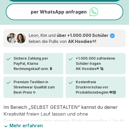
per WhatsApp anfragen
Leon, Kim und
über +1.000.000 Schüler
lieben die
Pullis von
AK Hoodies®!
Sichere Zahlung per
+1.000.000 zufriedene
PayPal, Klarna
Schüler tragen
Rechnungskauf uvm. 🔒
AK Hoodies® 🚀
Premium Textilien in
Kostenfreie
Streetwear Qualität zum
Druckvorschau vor
Best-Preis ✨
Produktionsbeginn 🫶🏻
Im Bereich „SELBST GESTALTEN“ kannst du deiner
Kreativität freien Lauf lassen und ohne
Einschränkungen dein eigenes Motiv entwerfen. Um dir
Mehr erfahren
den Einstieg zu erleichtern, stellen wir eine von