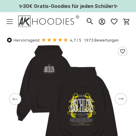
✨30€ Gratis-Goodies für jeden Schüler✨
Wa
Hervorragend
4,7
/ 5
1.973
Bewertungen