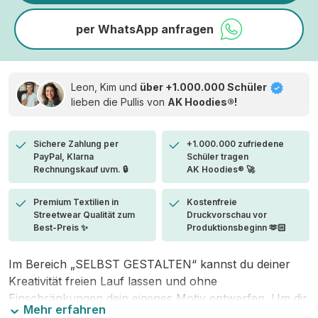
per WhatsApp anfragen
Leon, Kim und
über +1.000.000 Schüler
lieben die
Pullis von
AK Hoodies®!
Sichere Zahlung per
+1.000.000 zufriedene
PayPal, Klarna
Schüler tragen
Rechnungskauf uvm. 🔒
AK Hoodies® 🚀
Premium Textilien in
Kostenfreie
Streetwear Qualität zum
Druckvorschau vor
Best-Preis ✨
Produktionsbeginn 🫶🏻
Im Bereich „SELBST GESTALTEN“ kannst du deiner
Kreativität freien Lauf lassen und ohne
Einschränkungen dein eigenes Motiv entwerfen. Um dir
Mehr erfahren
den Einstieg zu erleichtern, stellen wir eine von