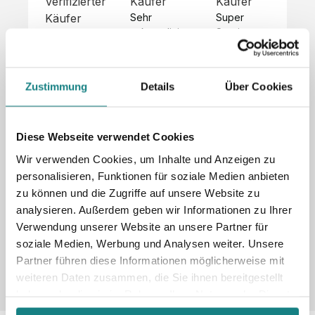
Verifizierter
Käufer
Käufer
Kä
Käufer
Sehr 
Super 
Un
unkompliziert,
Service, 
Die 
 alles sehr 
total 
Bes
Hoodies 
gut 
schnelle 
sc
sehen aus 
beschrieben,
und 
Mot
wie sie 
Zustimmung
Details
Über Cookies
 gute 
unkomplizierte
und
sollen und 
Qualität.

 Antwort. 

Qua
haben 
Unsere 
Die Pullis 
der
eine gute 
eigenen 
haben 
Hoo
Diese Webseite verwendet Cookies
Qualität.

Wünsche 
eine super 
Tol
Es gab 
Wir verwenden Cookies, um Inhalte und Anzeigen zu
wurden 
Qualität 
die
beim 
personalisieren, Funktionen für soziale Medien anbieten
schnell 
und wir 
za
Probepaket
zu können und die Zugriffe auf unsere Website zu
und 
sind total 
 eine 
analysieren. Außerdem geben wir Informationen zu Ihrer
unkompliziert
begeistert 
ko
kleine 
und 
 Z
Verwendung unserer Website an unsere Partner für
Komplikation,
umgesetzt.
zufrieden! 
Nic
 die aber 
soziale Medien, Werbung und Analysen weiter. Unsere
Sonderpreis
Preisliste
Größentabelle
☺️

sc
schnell 
Partner führen diese Informationen möglicherweise mit
LookBook
Anfrage
Wir 
die
dank des 
weiteren Daten zusammen, die Sie ihnen bereitgestellt
würden es 
kur
guten 
haben oder die sie im Rahmen Ihrer Nutzung der Dienste
jedem 
 In
WhatsApp-
gesammelt haben.
weiterempfehlen
es 
Supports 