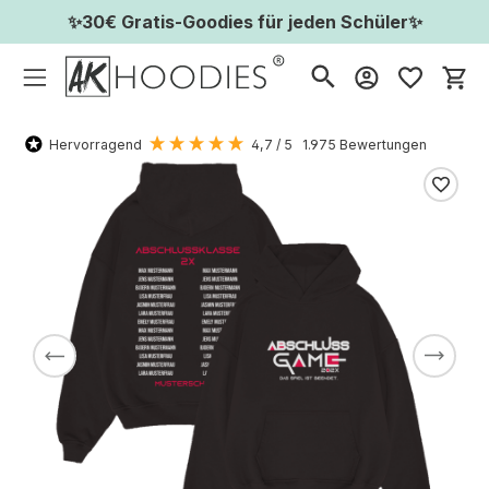
✨30€ Gratis-Goodies für jeden Schüler✨
Wa
Hervorragend
4,7
/ 5
1.975
Bewertungen