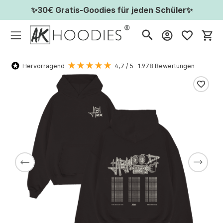
✨30€ Gratis-Goodies für jeden Schüler✨
Wa
Hervorragend
4,7
/ 5
1.978
Bewertungen