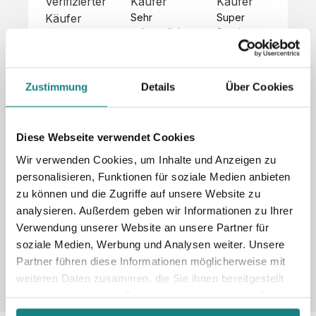
Verifizierter
Käufer
Käufer
Kä
Käufer
Sehr 
Super 
Un
unkompliziert,
Service, 
Die 
 alles sehr 
total 
Bes
Hoodies 
gut 
schnelle 
sc
sehen aus 
beschrieben,
und 
Mot
wie sie 
Zustimmung
Details
Über Cookies
 gute 
unkomplizierte
und
sollen und 
Qualität.

 Antwort. 

Qua
haben 
Unsere 
Die Pullis 
der
eine gute 
eigenen 
haben 
Hoo
Diese Webseite verwendet Cookies
Qualität.

Wünsche 
eine super 
Tol
Es gab 
Wir verwenden Cookies, um Inhalte und Anzeigen zu
wurden 
Qualität 
die
beim 
personalisieren, Funktionen für soziale Medien anbieten
schnell 
und wir 
za
Probepaket
zu können und die Zugriffe auf unsere Website zu
und 
sind total 
 eine 
analysieren. Außerdem geben wir Informationen zu Ihrer
unkompliziert
begeistert 
ko
kleine 
und 
 Z
Verwendung unserer Website an unsere Partner für
Komplikation,
umgesetzt.
zufrieden! 
Nic
 die aber 
soziale Medien, Werbung und Analysen weiter. Unsere
Sonderpreis
Preisliste
Größentabelle
☺️

sc
schnell 
Partner führen diese Informationen möglicherweise mit
LookBook
Anfrage
Wir 
die
dank des 
weiteren Daten zusammen, die Sie ihnen bereitgestellt
würden es 
kur
guten 
haben oder die sie im Rahmen Ihrer Nutzung der Dienste
jedem 
 In
WhatsApp-
gesammelt haben.
weiterempfehlen
es 
Supports 