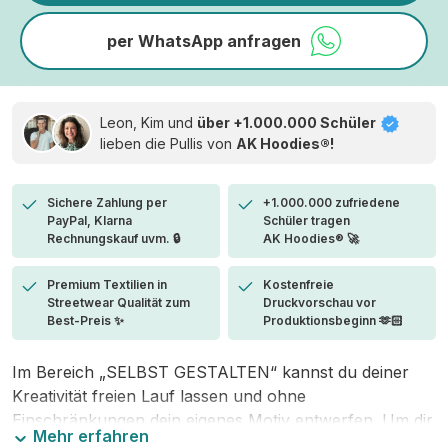
per WhatsApp anfragen
Leon, Kim und
über +1.000.000 Schüler
lieben die
Pullis von
AK Hoodies®!
Sichere Zahlung per
+1.000.000 zufriedene
PayPal, Klarna
Schüler tragen
Rechnungskauf uvm. 🔒
AK Hoodies® 🚀
Premium Textilien in
Kostenfreie
Streetwear Qualität zum
Druckvorschau vor
Best-Preis ✨
Produktionsbeginn 🫶🏻
Im Bereich „SELBST GESTALTEN“ kannst du deiner
Kreativität freien Lauf lassen und ohne
Einschränkungen dein eigenes Motiv entwerfen. Um dir
Mehr erfahren
den Einstieg zu erleichtern, stellen wir eine von