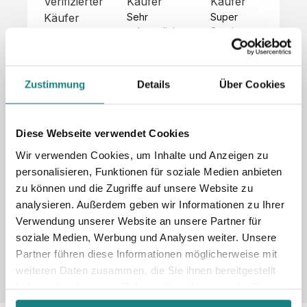
Verifizierter
Käufer
Käufer
Kä
Käufer
Sehr 
Super 
Un
unkompliziert,
Service, 
Die 
 alles sehr 
total 
Bes
Hoodies 
gut 
schnelle 
sc
sehen aus 
beschrieben,
und 
Mot
wie sie 
Zustimmung
Details
Über Cookies
 gute 
unkomplizierte
und
sollen und 
Qualität.

 Antwort. 

Qua
haben 
Unsere 
Die Pullis 
der
eine gute 
eigenen 
haben 
Hoo
Diese Webseite verwendet Cookies
Qualität.

Wünsche 
eine super 
Tol
Es gab 
Wir verwenden Cookies, um Inhalte und Anzeigen zu
wurden 
Qualität 
die
beim 
personalisieren, Funktionen für soziale Medien anbieten
schnell 
und wir 
za
Probepaket
zu können und die Zugriffe auf unsere Website zu
und 
sind total 
 eine 
analysieren. Außerdem geben wir Informationen zu Ihrer
unkompliziert
begeistert 
ko
kleine 
und 
 Z
Verwendung unserer Website an unsere Partner für
Komplikation,
umgesetzt.
zufrieden! 
Nic
 die aber 
soziale Medien, Werbung und Analysen weiter. Unsere
Sonderpreis
Preisliste
Größentabelle
☺️

sc
schnell 
Partner führen diese Informationen möglicherweise mit
LookBook
Anfrage
Wir 
die
dank des 
weiteren Daten zusammen, die Sie ihnen bereitgestellt
würden es 
kur
guten 
haben oder die sie im Rahmen Ihrer Nutzung der Dienste
jedem 
 In
WhatsApp-
gesammelt haben.
weiterempfehlen
es 
Supports 