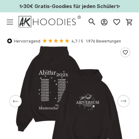
✨30€ Gratis-Goodies für jeden Schüler✨
Wa
Hervorragend
4,7
/ 5
1.976
Bewertungen