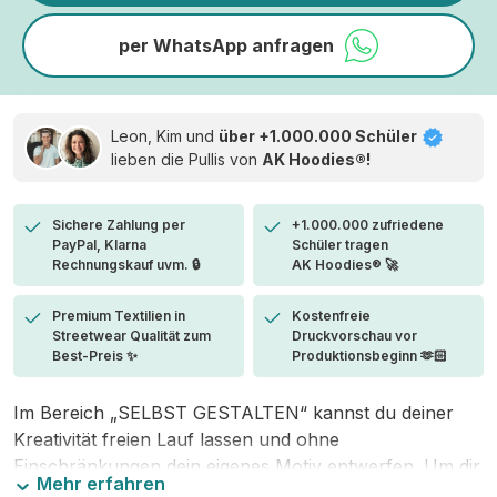
per WhatsApp anfragen
Leon, Kim und
über +1.000.000 Schüler
lieben die
Pullis von
AK Hoodies®!
Sichere Zahlung per
+1.000.000 zufriedene
PayPal, Klarna
Schüler tragen
Rechnungskauf uvm. 🔒
AK Hoodies® 🚀
Premium Textilien in
Kostenfreie
Streetwear Qualität zum
Druckvorschau vor
Best-Preis ✨
Produktionsbeginn 🫶🏻
Im Bereich „SELBST GESTALTEN“ kannst du deiner
Kreativität freien Lauf lassen und ohne
Einschränkungen dein eigenes Motiv entwerfen. Um dir
Mehr erfahren
den Einstieg zu erleichtern, stellen wir eine von