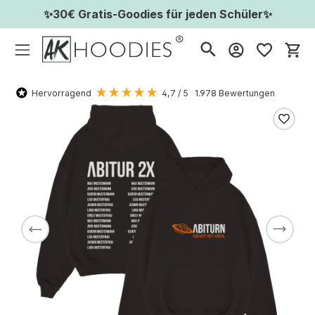
✨30€ Gratis-Goodies für jeden Schüler✨
Wa
Hervorragend
4,7
/ 5
1.978
Bewertungen