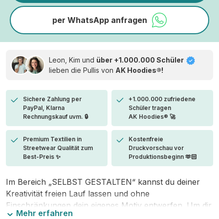
per WhatsApp anfragen
Leon, Kim und
über +1.000.000 Schüler
lieben die
Pullis von
AK Hoodies®!
Sichere Zahlung per
+1.000.000 zufriedene
PayPal, Klarna
Schüler tragen
Rechnungskauf uvm. 🔒
AK Hoodies® 🚀
Premium Textilien in
Kostenfreie
Streetwear Qualität zum
Druckvorschau vor
Best-Preis ✨
Produktionsbeginn 🫶🏻
Im Bereich „SELBST GESTALTEN“ kannst du deiner
Kreativität freien Lauf lassen und ohne
Einschränkungen dein eigenes Motiv entwerfen. Um dir
Mehr erfahren
den Einstieg zu erleichtern, stellen wir eine von