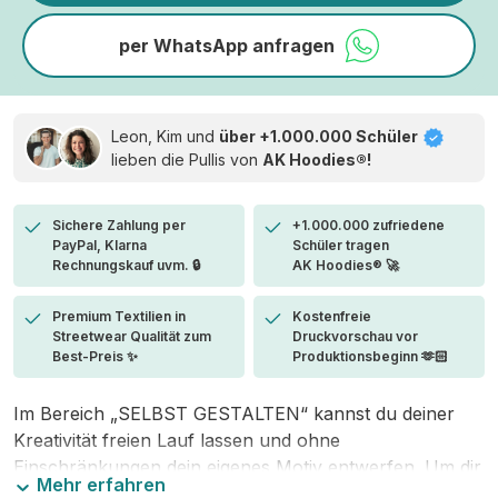
per WhatsApp anfragen
Leon, Kim und
über +1.000.000 Schüler
lieben die
Pullis von
AK Hoodies®!
Sichere Zahlung per
+1.000.000 zufriedene
PayPal, Klarna
Schüler tragen
Rechnungskauf uvm. 🔒
AK Hoodies® 🚀
Premium Textilien in
Kostenfreie
Streetwear Qualität zum
Druckvorschau vor
Best-Preis ✨
Produktionsbeginn 🫶🏻
Im Bereich „SELBST GESTALTEN“ kannst du deiner
Kreativität freien Lauf lassen und ohne
Einschränkungen dein eigenes Motiv entwerfen. Um dir
Mehr erfahren
den Einstieg zu erleichtern, stellen wir eine von