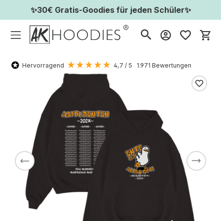
✨30€ Gratis-Goodies für jeden Schüler✨
Wa
Hervorragend
4,7
/ 5
1.971
Bewertungen