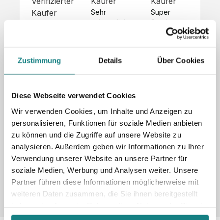
Verifizierter
Käufer
Käufer
Kä
Käufer
Sehr 
Super 
Un
unkompliziert,
Service, 
Die 
 alles sehr 
total 
Bes
Hoodies 
gut 
schnelle 
sc
sehen aus 
beschrieben,
und 
Mot
wie sie 
Zustimmung
Details
Über Cookies
 gute 
unkomplizierte
und
sollen und 
Qualität.

 Antwort. 

Qua
haben 
Unsere 
Die Pullis 
der
eine gute 
eigenen 
haben 
Hoo
Diese Webseite verwendet Cookies
Qualität.

Wünsche 
eine super 
Tol
Es gab 
Wir verwenden Cookies, um Inhalte und Anzeigen zu
wurden 
Qualität 
die
beim 
personalisieren, Funktionen für soziale Medien anbieten
schnell 
und wir 
za
Probepaket
zu können und die Zugriffe auf unsere Website zu
und 
sind total 
 eine 
analysieren. Außerdem geben wir Informationen zu Ihrer
unkompliziert
begeistert 
ko
kleine 
und 
 Z
Verwendung unserer Website an unsere Partner für
Komplikation,
umgesetzt.
zufrieden! 
Nic
 die aber 
soziale Medien, Werbung und Analysen weiter. Unsere
Sonderpreis
Preisliste
Größentabelle
☺️

sc
schnell 
Partner führen diese Informationen möglicherweise mit
LookBook
Anfrage
Wir 
die
dank des 
weiteren Daten zusammen, die Sie ihnen bereitgestellt
würden es 
kur
guten 
haben oder die sie im Rahmen Ihrer Nutzung der Dienste
jedem 
 In
WhatsApp-
gesammelt haben.
weiterempfehlen
es 
Supports 