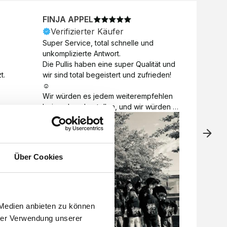
FINJA APPEL
NICO
Verifizierter Käufer
Veri
Super Service, total schnelle und 
Unkomp
unkomplizierte Antwort. 

Motive 
Die Pullis haben eine super Qualität und 
Toll a
t.
wir sind total begeistert und zufrieden! 
Zugabe
☺️

kurzfri
Wir würden es jedem weiterempfehlen 
bei de
bei euch zu bestellen, und wir würden 
auch d
es auch sofort nochmal tun! 

gelöst.
Vielen Dank für alles 😊
Über Cookies
 Medien anbieten zu können
hrer Verwendung unserer