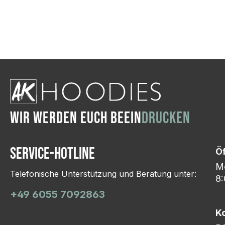
Wir ändern das Moti
Hasselroth und ei
Lieferung erfolgt p
zu reagieren.
WIR WERDEN EUCH BEEIN
DRUCKEN
Service-Hotline
Ö
Mo
Telefonische Unterstützung und Beratung unter:
8:
+49 6055 7092863
K