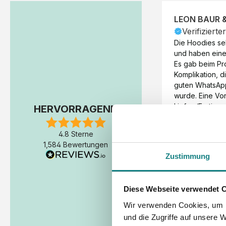
LEON BAUR 
Verifizierte
Die Hoodies seh
und haben eine 
Es gab beim Pr
Komplikation, d
guten WhatsAp
wurde. Eine Vorr
Liefer-/Fertigun
HERVORRAGEND
wäre hilfreich. 
Werktage (inkl
4.8 Sterne
Express-Produkt
1,584 Bewertungen
erfolgte schon 
Zustimmung
Fertigstellung 
Diese Webseite verwendet 
Wir verwenden Cookies, um I
und die Zugriffe auf unsere 