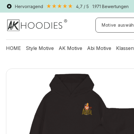
Hervorragend
4,7
/ 5
1.971
Bewertungen
Motive auswäh
HOME
Style Motive
AK Motive
Abi Motive
Klassen