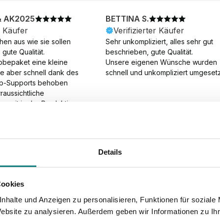
& AK2025
BETTINA S.
r Käufer
Verifizierter Käufer
en aus wie sie sollen 
Sehr unkompliziert, alles sehr gut 
gute Qualität.

beschrieben, gute Qualität.

obepaket eine kleine 
Unsere eigenen Wünsche wurden 
ie aber schnell dank des 
schnell und unkompliziert umgesetz
p-Supports behoben 
aussichtliche 
gszeit in der Produktion 
Die Produktion dauerte 7 
. Samstage und ohne 
ion), die Lieferung 
am Tag nach der 
Details
der Produktion.
Cookies
nhalte und Anzeigen zu personalisieren, Funktionen für soziale
Website zu analysieren. Außerdem geben wir Informationen zu I