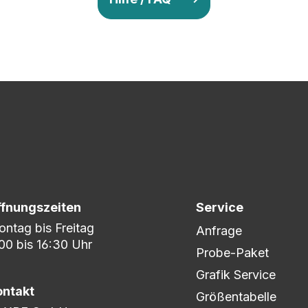
v so lange ab, bis Ihr zu 100% zufrieden seid. Danach wird es zum
nem umfangreichen Lagerbestand sind wir in der Lage, fle
er DHL oder DPD.
ffnungszeiten
Service
ntag bis Freitag
Anfrage
00 bis 16:30 Uhr
Probe-Paket
Grafik Service
ontakt
Größentabelle