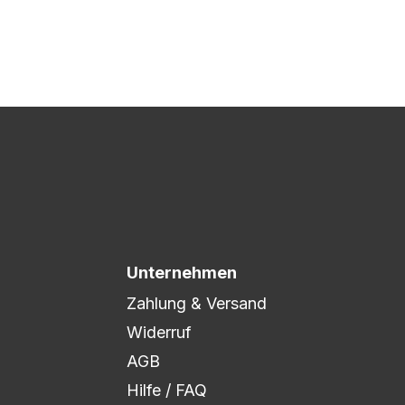
 Druck freigegeben und die
xibel auf eure Wünsche
Unternehmen
Zahlung & Versand
Widerruf
AGB
Hilfe / FAQ