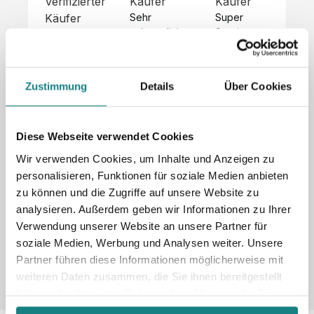
Verifizierter
Käufer
Käufer
Kä
Käufer
Sehr 
Super 
Un
unkompliziert,
Service, 
Die 
 alles sehr 
total 
Bes
Hoodies 
gut 
schnelle 
sc
sehen aus 
beschrieben,
und 
Mot
wie sie 
Zustimmung
Details
Über Cookies
 gute 
unkomplizierte
und
sollen und 
Qualität.

 Antwort. 

Qua
haben 
Unsere 
Die Pullis 
der
eine gute 
eigenen 
haben 
Hoo
Diese Webseite verwendet Cookies
Qualität.

Wünsche 
eine super 
Tol
Es gab 
Wir verwenden Cookies, um Inhalte und Anzeigen zu
wurden 
Qualität 
die
beim 
personalisieren, Funktionen für soziale Medien anbieten
schnell 
und wir 
za
Probepaket
zu können und die Zugriffe auf unsere Website zu
und 
sind total 
 eine 
analysieren. Außerdem geben wir Informationen zu Ihrer
unkompliziert
begeistert 
ko
kleine 
und 
 Z
Verwendung unserer Website an unsere Partner für
Komplikation,
umgesetzt.
zufrieden! 
Nic
 die aber 
soziale Medien, Werbung und Analysen weiter. Unsere
Sonderpreis
Preisliste
Größentabelle
☺️

sc
schnell 
Partner führen diese Informationen möglicherweise mit
LookBook
Anfrage
Wir 
die
dank des 
weiteren Daten zusammen, die Sie ihnen bereitgestellt
würden es 
kur
guten 
haben oder die sie im Rahmen Ihrer Nutzung der Dienste
jedem 
 In
WhatsApp-
gesammelt haben.
weiterempfehlen
es 
Supports 