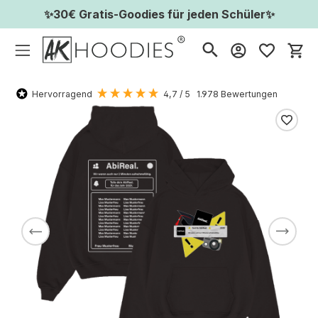
✨30€ Gratis-Goodies für jeden Schüler✨
Wa
Hervorragend
4,7
/ 5
1.978
Bewertungen