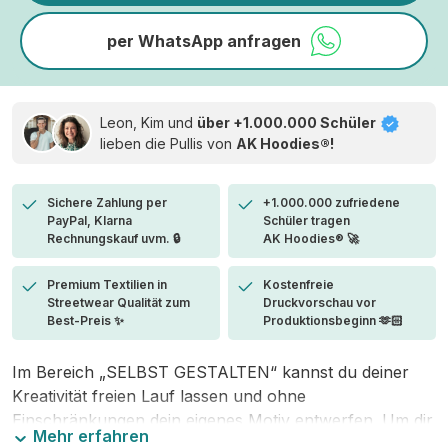
per WhatsApp anfragen
Leon, Kim und
über +1.000.000 Schüler
lieben die
Pullis von
AK Hoodies®!
Sichere Zahlung per
+1.000.000 zufriedene
PayPal, Klarna
Schüler tragen
Rechnungskauf uvm. 🔒
AK Hoodies® 🚀
Premium Textilien in
Kostenfreie
Streetwear Qualität zum
Druckvorschau vor
Best-Preis ✨
Produktionsbeginn 🫶🏻
Im Bereich „SELBST GESTALTEN“ kannst du deiner
Kreativität freien Lauf lassen und ohne
Einschränkungen dein eigenes Motiv entwerfen. Um dir
Mehr erfahren
den Einstieg zu erleichtern, stellen wir eine von