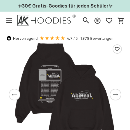
✨30€ Gratis-Goodies für jeden Schüler✨
Wa
Hervorragend
4,7
/ 5
1.978
Bewertungen