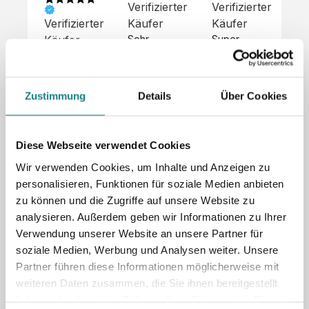
Verifizierter
Verifizierter
Ve
Verifizierter
Käufer
Käufer
Kä
Käufer
Sehr 
Super 
Un
unkompliziert,
Service, 
Die 
 alles sehr 
total 
Bes
Hoodies 
gut 
schnelle 
sc
sehen aus 
Zustimmung
Details
Über Cookies
beschrieben,
und 
Mot
wie sie 
 gute 
unkomplizierte
und
sollen und 
Qualität.

 Antwort. 

Qua
haben 
Unsere 
Die Pullis 
der
eine gute 
Diese Webseite verwendet Cookies
eigenen 
haben 
Hoo
Qualität.

Wir verwenden Cookies, um Inhalte und Anzeigen zu
Wünsche 
eine super 
Tol
Es gab 
personalisieren, Funktionen für soziale Medien anbieten
wurden 
Qualität 
die
beim 
schnell 
und wir 
za
zu können und die Zugriffe auf unsere Website zu
Probepaket
und 
sind total 
 eine 
analysieren. Außerdem geben wir Informationen zu Ihrer
unkompliziert
begeistert 
ko
kleine 
Verwendung unserer Website an unsere Partner für
und 
 Z
Komplikation,
soziale Medien, Werbung und Analysen weiter. Unsere
umgesetzt.
zufrieden! 
Nic
 die aber 
Sonderpreis
Preisliste
Größentabelle
Partner führen diese Informationen möglicherweise mit
☺️

sc
schnell 
LookBook
Anfrage
weiteren Daten zusammen, die Sie ihnen bereitgestellt
Wir 
die
dank des 
haben oder die sie im Rahmen Ihrer Nutzung der Dienste
würden es 
kur
guten 