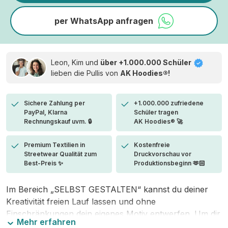
per WhatsApp anfragen
Leon, Kim und
über +1.000.000 Schüler
lieben die
Pullis von
AK Hoodies®!
Sichere Zahlung per
+1.000.000 zufriedene
PayPal, Klarna
Schüler tragen
Rechnungskauf uvm. 🔒
AK Hoodies® 🚀
Premium Textilien in
Kostenfreie
Streetwear Qualität zum
Druckvorschau vor
Best-Preis ✨
Produktionsbeginn 🫶🏻
Im Bereich „SELBST GESTALTEN“ kannst du deiner
Kreativität freien Lauf lassen und ohne
Einschränkungen dein eigenes Motiv entwerfen. Um dir
Mehr erfahren
den Einstieg zu erleichtern, stellen wir eine von