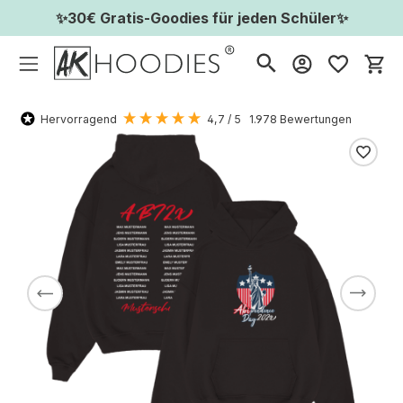
✨30€ Gratis-Goodies für jeden Schüler✨
Wa
Hervorragend
4,7
/ 5
1.978
Bewertungen