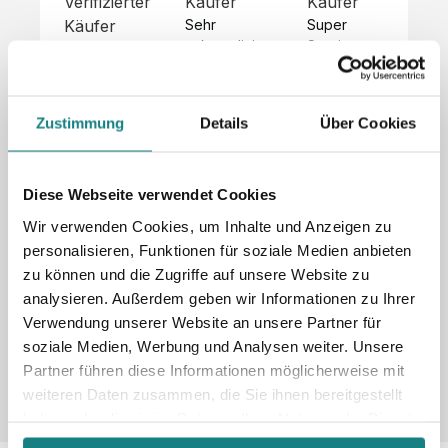
Verifizierter
Käufer
Käufer
Kä
Käufer
Sehr 
Super 
Un
unkompliziert,
Service, 
Die 
 alles sehr 
total 
Bes
Hoodies 
gut 
schnelle 
sc
sehen aus 
beschrieben,
und 
Mot
wie sie 
Zustimmung
Details
Über Cookies
 gute 
unkomplizierte
und
sollen und 
Qualität.

 Antwort. 

Qua
haben 
Unsere 
Die Pullis 
der
eine gute 
eigenen 
haben 
Hoo
Diese Webseite verwendet Cookies
Qualität.

Wünsche 
eine super 
Tol
Es gab 
Wir verwenden Cookies, um Inhalte und Anzeigen zu
wurden 
Qualität 
die
beim 
personalisieren, Funktionen für soziale Medien anbieten
schnell 
und wir 
za
Probepaket
zu können und die Zugriffe auf unsere Website zu
und 
sind total 
 eine 
analysieren. Außerdem geben wir Informationen zu Ihrer
unkompliziert
begeistert 
ko
kleine 
und 
 Z
Verwendung unserer Website an unsere Partner für
Komplikation,
umgesetzt.
zufrieden! 
Nic
 die aber 
soziale Medien, Werbung und Analysen weiter. Unsere
Sonderpreis
Preisliste
Größentabelle
☺️

sc
schnell 
Partner führen diese Informationen möglicherweise mit
LookBook
Anfrage
Wir 
die
dank des 
weiteren Daten zusammen, die Sie ihnen bereitgestellt
würden es 
kur
guten 
haben oder die sie im Rahmen Ihrer Nutzung der Dienste
jedem 
 In
WhatsApp-
gesammelt haben.
weiterempfehlen
es 
Supports 