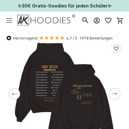
✨30€ Gratis-Goodies für jeden Schüler✨
Wa
Hervorragend
4,7
/ 5
1.978
Bewertungen