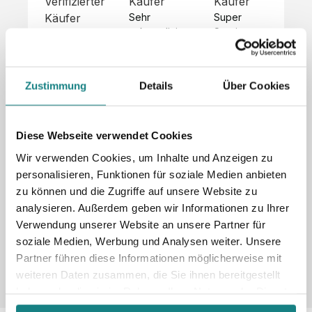
Verifizierter
Käufer
Käufer
Kä
Käufer
Sehr 
Super 
Un
unkompliziert,
Service, 
Die 
 alles sehr 
total 
Bes
Hoodies 
gut 
schnelle 
sc
sehen aus 
beschrieben,
und 
Mot
wie sie 
Zustimmung
Details
Über Cookies
 gute 
unkomplizierte
und
sollen und 
Qualität.

 Antwort. 

Qua
haben 
Unsere 
Die Pullis 
der
eine gute 
eigenen 
haben 
Hoo
Diese Webseite verwendet Cookies
Qualität.

Wünsche 
eine super 
Tol
Es gab 
Wir verwenden Cookies, um Inhalte und Anzeigen zu
wurden 
Qualität 
die
beim 
personalisieren, Funktionen für soziale Medien anbieten
schnell 
und wir 
za
Probepaket
zu können und die Zugriffe auf unsere Website zu
und 
sind total 
 eine 
analysieren. Außerdem geben wir Informationen zu Ihrer
unkompliziert
begeistert 
ko
kleine 
und 
 Z
Verwendung unserer Website an unsere Partner für
Komplikation,
umgesetzt.
zufrieden! 
Nic
 die aber 
soziale Medien, Werbung und Analysen weiter. Unsere
Sonderpreis
Preisliste
Größentabelle
☺️

sc
schnell 
Partner führen diese Informationen möglicherweise mit
LookBook
Anfrage
Wir 
die
dank des 
weiteren Daten zusammen, die Sie ihnen bereitgestellt
würden es 
kur
guten 
haben oder die sie im Rahmen Ihrer Nutzung der Dienste
jedem 
 In
WhatsApp-
gesammelt haben.
weiterempfehlen
es 
Supports 