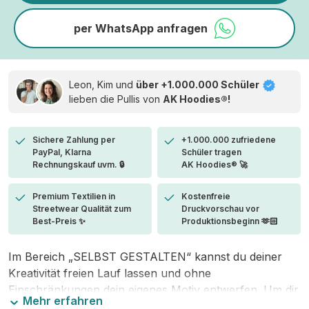
per WhatsApp anfragen
Leon, Kim und
über +1.000.000 Schüler
lieben die
Pullis von
AK Hoodies®!
Sichere Zahlung per
+1.000.000 zufriedene
PayPal, Klarna
Schüler tragen
Rechnungskauf uvm. 🔒
AK Hoodies® 🚀
Premium Textilien in
Kostenfreie
Streetwear Qualität zum
Druckvorschau vor
Best-Preis ✨
Produktionsbeginn 🫶🏻
Im Bereich „SELBST GESTALTEN“ kannst du deiner
Kreativität freien Lauf lassen und ohne
Einschränkungen dein eigenes Motiv entwerfen. Um dir
Mehr erfahren
den Einstieg zu erleichtern, stellen wir eine von