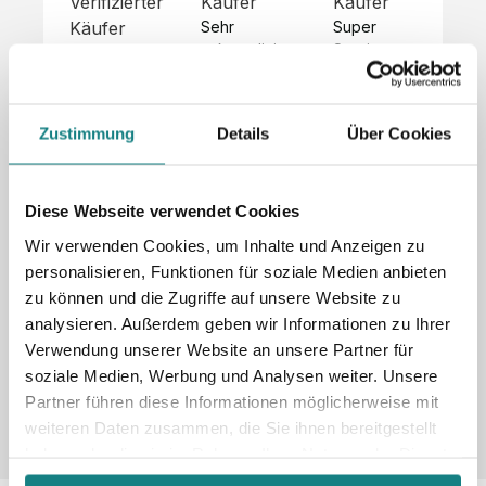
Verifizierter
Käufer
Käufer
Kä
Käufer
Sehr 
Super 
Un
unkompliziert,
Service, 
Die 
 alles sehr 
total 
Bes
Hoodies 
gut 
schnelle 
sc
sehen aus 
beschrieben,
und 
Mot
wie sie 
Zustimmung
Details
Über Cookies
 gute 
unkomplizierte
und
sollen und 
Qualität.

 Antwort. 

Qua
haben 
Unsere 
Die Pullis 
der
eine gute 
eigenen 
haben 
Hoo
Diese Webseite verwendet Cookies
Qualität.

Wünsche 
eine super 
Tol
Es gab 
Wir verwenden Cookies, um Inhalte und Anzeigen zu
wurden 
Qualität 
die
beim 
personalisieren, Funktionen für soziale Medien anbieten
schnell 
und wir 
za
Probepaket
zu können und die Zugriffe auf unsere Website zu
und 
sind total 
 eine 
analysieren. Außerdem geben wir Informationen zu Ihrer
unkompliziert
begeistert 
ko
kleine 
und 
 Z
Verwendung unserer Website an unsere Partner für
Komplikation,
umgesetzt.
zufrieden! 
Nic
 die aber 
soziale Medien, Werbung und Analysen weiter. Unsere
Sonderpreis
Preisliste
Größentabelle
☺️

sc
schnell 
Partner führen diese Informationen möglicherweise mit
LookBook
Anfrage
Wir 
die
dank des 
weiteren Daten zusammen, die Sie ihnen bereitgestellt
würden es 
kur
guten 
haben oder die sie im Rahmen Ihrer Nutzung der Dienste
jedem 
 In
WhatsApp-
gesammelt haben.
weiterempfehlen
es 
Supports 