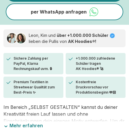
per WhatsApp anfragen
Leon, Kim und
über +1.000.000 Schüler
lieben die
Pullis von
AK Hoodies®!
Sichere Zahlung per
+1.000.000 zufriedene
PayPal, Klarna
Schüler tragen
Rechnungskauf uvm. 🔒
AK Hoodies® 🚀
Premium Textilien in
Kostenfreie
Streetwear Qualität zum
Druckvorschau vor
Best-Preis ✨
Produktionsbeginn 🫶🏻
Im Bereich „SELBST GESTALTEN“ kannst du deiner
Kreativität freien Lauf lassen und ohne
Einschränkungen dein eigenes Motiv entwerfen. Um dir
Mehr erfahren
den Einstieg zu erleichtern, stellen wir eine von