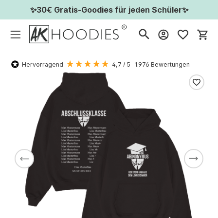
✨30€ Gratis-Goodies für jeden Schüler✨
Wa
Hervorragend
4,7
/ 5
1.976
Bewertungen