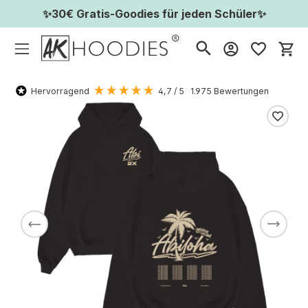
✨30€ Gratis-Goodies für jeden Schüler✨
Wa
Hervorragend
4,7
/ 5
1.975
Bewertungen