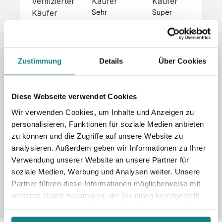
Verifizierter
Käufer
Käufer
Kä
Käufer
Sehr 
Super 
Un
unkompliziert,
Service, 
Die 
 alles sehr 
total 
Bes
Hoodies 
gut 
schnelle 
sc
sehen aus 
beschrieben,
und 
Mot
wie sie 
Zustimmung
Details
Über Cookies
 gute 
unkomplizierte
und
sollen und 
Qualität.

 Antwort. 

Qua
haben 
Unsere 
Die Pullis 
der
eine gute 
eigenen 
haben 
Hoo
Diese Webseite verwendet Cookies
Qualität.

Wünsche 
eine super 
Tol
Es gab 
Wir verwenden Cookies, um Inhalte und Anzeigen zu
wurden 
Qualität 
die
beim 
personalisieren, Funktionen für soziale Medien anbieten
schnell 
und wir 
za
Probepaket
zu können und die Zugriffe auf unsere Website zu
und 
sind total 
 eine 
analysieren. Außerdem geben wir Informationen zu Ihrer
unkompliziert
begeistert 
ko
kleine 
und 
 Z
Verwendung unserer Website an unsere Partner für
Komplikation,
umgesetzt.
zufrieden! 
Nic
 die aber 
soziale Medien, Werbung und Analysen weiter. Unsere
Sonderpreis
Preisliste
Größentabelle
☺️

sc
schnell 
Partner führen diese Informationen möglicherweise mit
LookBook
Anfrage
Wir 
die
dank des 
weiteren Daten zusammen, die Sie ihnen bereitgestellt
würden es 
kur
guten 
haben oder die sie im Rahmen Ihrer Nutzung der Dienste
jedem 
 In
WhatsApp-
gesammelt haben.
weiterempfehlen
es 
Supports 