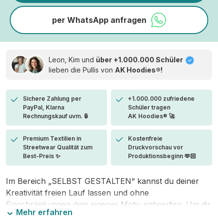
per WhatsApp anfragen
Leon, Kim und
über +1.000.000 Schüler
lieben die
Pullis von
AK Hoodies®!
Sichere Zahlung per
+1.000.000 zufriedene
PayPal, Klarna
Schüler tragen
Rechnungskauf uvm. 🔒
AK Hoodies® 🚀
Premium Textilien in
Kostenfreie
Streetwear Qualität zum
Druckvorschau vor
Best-Preis ✨
Produktionsbeginn 🫶🏻
Im Bereich „SELBST GESTALTEN“ kannst du deiner
Kreativität freien Lauf lassen und ohne
Einschränkungen dein eigenes Motiv entwerfen. Um dir
Mehr erfahren
den Einstieg zu erleichtern, stellen wir eine von