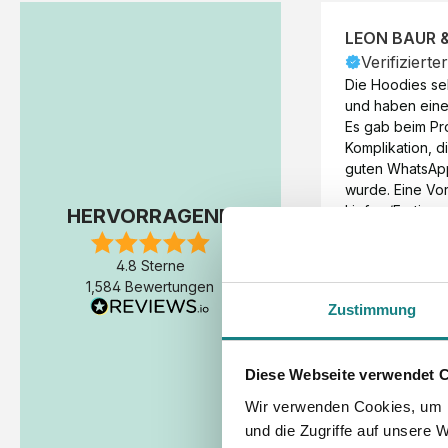
LEON BAUR 
Verifizierte
Die Hoodies seh
und haben eine 
Es gab beim Pr
Komplikation, d
guten WhatsAp
wurde. Eine Vorr
Liefer-/Fertigun
HERVORRAGEND
wäre hilfreich. 
Werktage (inkl
4.8 Sterne
Express-Produkt
1,584 Bewertungen
erfolgte schon 
Zustimmung
Fertigstellung 
Diese Webseite verwendet 
Wir verwenden Cookies, um I
und die Zugriffe auf unsere 