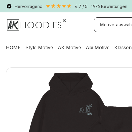
Hervorragend
4,7
/ 5
1.976
Bewertungen
Motive auswäh
HOME
Style Motive
AK Motive
Abi Motive
Klassen