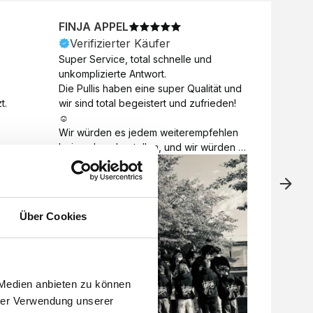
FINJA APPEL
NICO
Verifizierter Käufer
Veri
Super Service, total schnelle und 
Unkomp
unkomplizierte Antwort. 

Motive 
Die Pullis haben eine super Qualität und 
Toll a
t.
wir sind total begeistert und zufrieden! 
Zugabe
☺️

kurzfri
Wir würden es jedem weiterempfehlen 
bei de
bei euch zu bestellen, und wir würden 
auch d
es auch sofort nochmal tun! 

gelöst.
Vielen Dank für alles 😊
Über Cookies
 Medien anbieten zu können
hrer Verwendung unserer