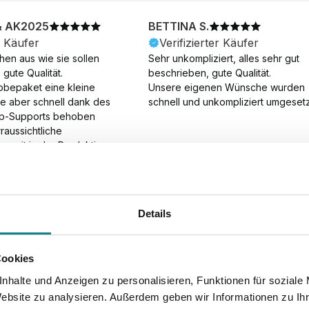
& AK2025
BETTINA S.
r Käufer
Verifizierter Käufer
en aus wie sie sollen 
Sehr unkompliziert, alles sehr gut 
gute Qualität.

beschrieben, gute Qualität.

obepaket eine kleine 
Unsere eigenen Wünsche wurden 
ie aber schnell dank des 
schnell und unkompliziert umgesetz
p-Supports behoben 
aussichtliche 
gszeit in der Produktion 
Die Produktion dauerte 7 
. Samstage und ohne 
ion), die Lieferung 
am Tag nach der 
Details
der Produktion.
Cookies
nhalte und Anzeigen zu personalisieren, Funktionen für soziale
Website zu analysieren. Außerdem geben wir Informationen zu I