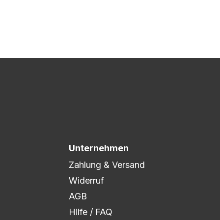
 Druck freigegeben und die
xibel auf eure Wünsche
Unternehmen
Zahlung & Versand
Widerruf
AGB
Hilfe / FAQ