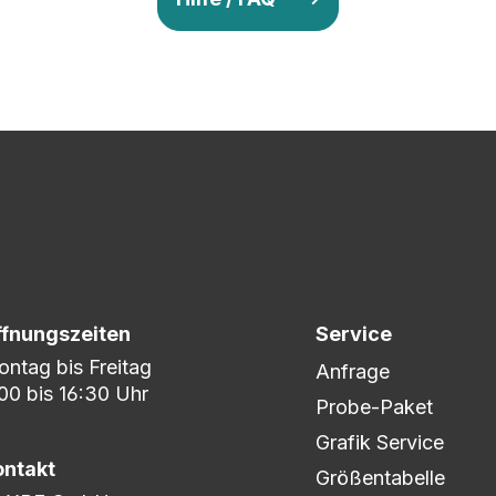
v so lange ab, bis Ihr zu 100% zufrieden seid. Danach wird es zum
nem umfangreichen Lagerbestand sind wir in der Lage, fle
er DHL oder DPD.
ffnungszeiten
Service
ntag bis Freitag
Anfrage
00 bis 16:30 Uhr
Probe-Paket
Grafik Service
ontakt
Größentabelle