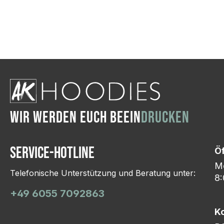
Wir ändern das Moti
Hasselroth und ei
Lieferung erfolgt p
zu reagieren.
WIR WERDEN EUCH BEEIN
DRUCKEN
Service-Hotline
Ö
Mo
Telefonische Unterstützung und Beratung unter:
8:
+49 6055 7092863
K