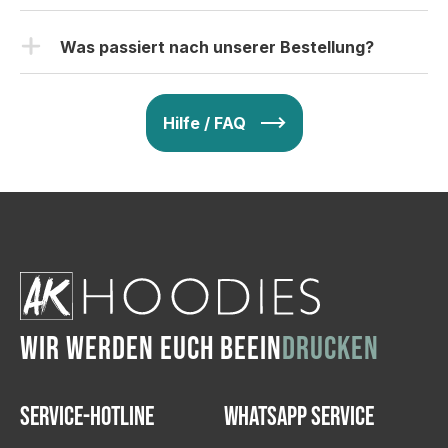
& wir ändern es ab. Ihr seid zufrieden? Nach
Ihr beispielsweise ein eigenes Motiv schon habt und es
erfolgte 
für jeden Schüler gratis on-top!
Nach Druckfreigabe, beträgt die übliche
eurem „Go“ geht dann alles in den Druck.
ZUM PROBEPAKET
hochladen wollt), oder du bestellst über den
schon am 
Produktionszeit etwa 3-9 Arbeitstage. Bei einer
Was passiert nach unserer Bestellung?
Konfigurator. Dort könnt ihr Motive nochmals selbst
Tag nach 
hohen Anzahl von Bestellungen kann es jedoch
der 
überarbeiten oder komplett selbst erstellen und eurer
Nach deiner Bestellung erhältst du eine
zu leichten Verzögerungen kommen. Zusätzlich
Fertigstellung
Kreativität freien Lauf lassen. Selbstverständlich
Bestellbestätigung, wo nochmals alles aufgelistet ist.
bieten wir eine Express-Produktion gegen
 der 
Hilfe / FAQ
nehmen wir eure Bestellungen auch gerne via
Nach Eingang der Zahlung erhältst du dann eine
Produktion.
Aufpreis an, die innerhalb von ca. 1-3
WhatsApp oder per E-Mail entgegen. Schreibe uns
Druckvorschau, die bestätigt oder nochmals geändert
Arbeitstagen abgeschlossen ist. Falls ihr einen
doch einfach eine Nachricht und wir senden dir die
werden kann. Keine Sorge: Wir ändern das Motiv so
speziellen Termin einhalten müsst, könnt ihr
Checkliste mit allen wichtigen Informationen, welche wir
lange ab, bis Ihr zu 100% zufrieden seid. Danach wird
uns einfach über WhatsApp kontaktieren und
für die Bestellung benötigen.
es zum Druck freigegeben und die Lieferung erfolgt
wir kümmern uns um alles Weitere. Dank
per DHL oder DPD.
unserer eigenen Druckerei in Hasselroth und
einem umfangreichen Lagerbestand sind wir in
der Lage, flexibel auf eure Wünsche zu
reagieren.
WIR WERDEN EUCH BEEIN
DRUCKEN
Service-Hotline
WhatsApp Service