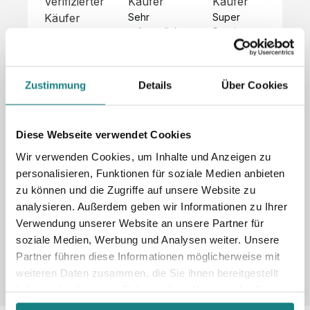
Verifizierter
Käufer
Käufer
Kä
Käufer
Sehr 
Super 
Un
unkompliziert,
Service, 
Die 
 alles sehr 
total 
Bes
Hoodies 
gut 
schnelle 
sc
sehen aus 
beschrieben,
und 
Mot
wie sie 
Zustimmung
Details
Über Cookies
 gute 
unkomplizierte
und
sollen und 
Qualität.

 Antwort. 

Qua
haben 
Unsere 
Die Pullis 
der
eine gute 
eigenen 
haben 
Hoo
Diese Webseite verwendet Cookies
Qualität.

Wünsche 
eine super 
Tol
Es gab 
Wir verwenden Cookies, um Inhalte und Anzeigen zu
wurden 
Qualität 
die
beim 
personalisieren, Funktionen für soziale Medien anbieten
schnell 
und wir 
za
Probepaket
zu können und die Zugriffe auf unsere Website zu
und 
sind total 
 eine 
analysieren. Außerdem geben wir Informationen zu Ihrer
unkompliziert
begeistert 
ko
kleine 
und 
 Z
Verwendung unserer Website an unsere Partner für
Komplikation,
umgesetzt.
zufrieden! 
Nic
 die aber 
soziale Medien, Werbung und Analysen weiter. Unsere
Sonderpreis
Preisliste
Größentabelle
☺️

sc
schnell 
Partner führen diese Informationen möglicherweise mit
LookBook
Anfrage
Wir 
die
dank des 
weiteren Daten zusammen, die Sie ihnen bereitgestellt
würden es 
kur
guten 
haben oder die sie im Rahmen Ihrer Nutzung der Dienste
jedem 
 In
WhatsApp-
gesammelt haben.
weiterempfehlen
es 
Supports 