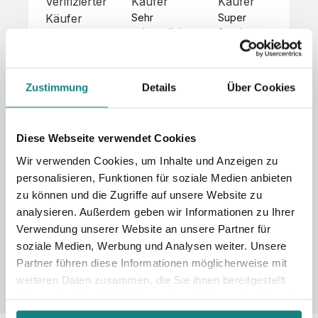
Verifizierter
Käufer
Käufer
Kä
Käufer
Sehr 
Super 
Un
unkompliziert,
Service, 
Die 
 alles sehr 
total 
Bes
Hoodies 
gut 
schnelle 
sc
sehen aus 
beschrieben,
und 
Mot
wie sie 
Zustimmung
Details
Über Cookies
 gute 
unkomplizierte
und
sollen und 
Qualität.

 Antwort. 

Qua
haben 
Unsere 
Die Pullis 
der
eine gute 
eigenen 
haben 
Hoo
Diese Webseite verwendet Cookies
Qualität.

Wünsche 
eine super 
Tol
Es gab 
Wir verwenden Cookies, um Inhalte und Anzeigen zu
wurden 
Qualität 
die
beim 
personalisieren, Funktionen für soziale Medien anbieten
schnell 
und wir 
za
Probepaket
zu können und die Zugriffe auf unsere Website zu
und 
sind total 
 eine 
analysieren. Außerdem geben wir Informationen zu Ihrer
unkompliziert
begeistert 
ko
kleine 
und 
 Z
Verwendung unserer Website an unsere Partner für
Komplikation,
umgesetzt.
zufrieden! 
Nic
 die aber 
soziale Medien, Werbung und Analysen weiter. Unsere
Sonderpreis
Preisliste
Größentabelle
☺️

sc
schnell 
Partner führen diese Informationen möglicherweise mit
LookBook
Anfrage
Wir 
die
dank des 
weiteren Daten zusammen, die Sie ihnen bereitgestellt
würden es 
kur
guten 
haben oder die sie im Rahmen Ihrer Nutzung der Dienste
jedem 
 In
WhatsApp-
gesammelt haben.
weiterempfehlen
es 
Supports 