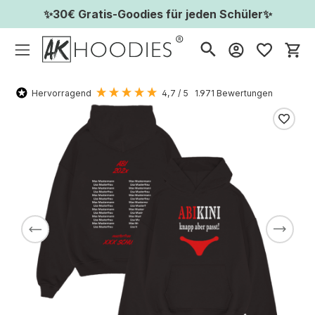
✨30€ Gratis-Goodies für jeden Schüler✨
Wa
Hervorragend
4,7
/ 5
1.971
Bewertungen