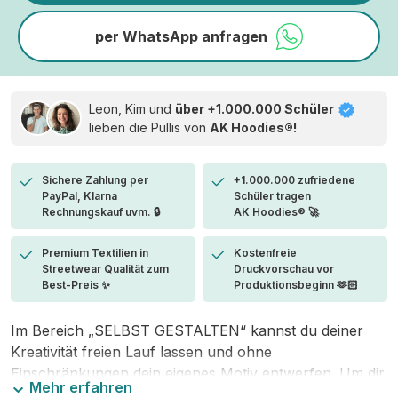
per WhatsApp anfragen
Leon, Kim und
über +1.000.000 Schüler
lieben die
Pullis von
AK Hoodies®!
Sichere Zahlung per
+1.000.000 zufriedene
PayPal, Klarna
Schüler tragen
Rechnungskauf uvm. 🔒
AK Hoodies® 🚀
Premium Textilien in
Kostenfreie
Streetwear Qualität zum
Druckvorschau vor
Best-Preis ✨
Produktionsbeginn 🫶🏻
Im Bereich „SELBST GESTALTEN“ kannst du deiner
Kreativität freien Lauf lassen und ohne
Einschränkungen dein eigenes Motiv entwerfen. Um dir
Mehr erfahren
den Einstieg zu erleichtern, stellen wir eine von