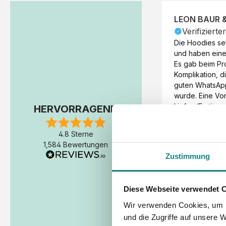
LEON BAUR 
Verifizierte
Die Hoodies seh
und haben eine 
Es gab beim Pr
Komplikation, d
guten WhatsAp
wurde. Eine Vorr
Liefer-/Fertigun
HERVORRAGEND
wäre hilfreich. 
Werktage (inkl
4.8 Sterne
Express-Produkt
1,584 Bewertungen
erfolgte schon 
Zustimmung
Fertigstellung 
Diese Webseite verwendet 
Wir verwenden Cookies, um I
und die Zugriffe auf unsere 