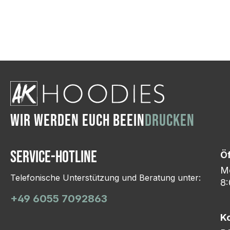
Wir ändern das Moti
Hasselroth und ei
Lieferung erfolgt p
zu reagieren.
WIR WERDEN EUCH BEEIN
DRUCKEN
Service-Hotline
Ö
Mo
Telefonische Unterstützung und Beratung unter:
8:
+49 6055 7092863
K