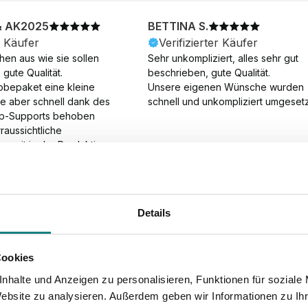
& AK2025
BETTINA S.
r Käufer
Verifizierter Käufer
en aus wie sie sollen 
Sehr unkompliziert, alles sehr gut 
gute Qualität.

beschrieben, gute Qualität.

obepaket eine kleine 
Unsere eigenen Wünsche wurden 
ie aber schnell dank des 
schnell und unkompliziert umgesetz
p-Supports behoben 
aussichtliche 
gszeit in der Produktion 
Die Produktion dauerte 7 
. Samstage und ohne 
ion), die Lieferung 
am Tag nach der 
Details
der Produktion.
Cookies
nhalte und Anzeigen zu personalisieren, Funktionen für soziale
Website zu analysieren. Außerdem geben wir Informationen zu I