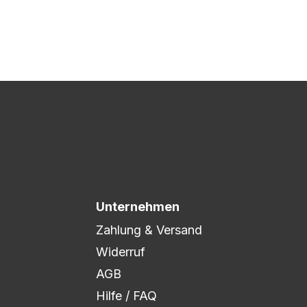
 Druck freigegeben und die
xibel auf eure Wünsche
Unternehmen
Zahlung & Versand
Widerruf
AGB
Hilfe / FAQ