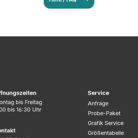
v so lange ab, bis Ihr zu 100% zufrieden seid. Danach wird es zum
nem umfangreichen Lagerbestand sind wir in der Lage, fle
er DHL oder DPD.
ffnungszeiten
Service
ntag bis Freitag
Anfrage
00 bis 16:30 Uhr
Probe-Paket
Grafik Service
ontakt
Größentabelle