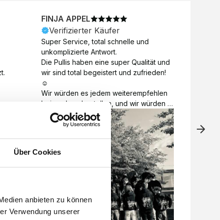
FINJA APPEL
NICO
Verifizierter Käufer
Veri
Super Service, total schnelle und 
Unkomp
unkomplizierte Antwort. 

Motive 
Die Pullis haben eine super Qualität und 
Toll a
t.
wir sind total begeistert und zufrieden! 
Zugabe
☺️

kurzfri
Wir würden es jedem weiterempfehlen 
bei de
bei euch zu bestellen, und wir würden 
auch d
es auch sofort nochmal tun! 

gelöst.
Vielen Dank für alles 😊
Über Cookies
 Medien anbieten zu können
hrer Verwendung unserer