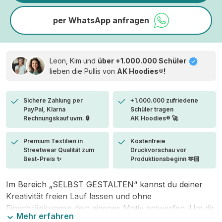
per WhatsApp anfragen
Leon, Kim und
über +1.000.000 Schüler
lieben die
Pullis von
AK Hoodies®!
Sichere Zahlung per
+1.000.000 zufriedene
PayPal, Klarna
Schüler tragen
Rechnungskauf uvm. 🔒
AK Hoodies® 🚀
Premium Textilien in
Kostenfreie
Streetwear Qualität zum
Druckvorschau vor
Best-Preis ✨
Produktionsbeginn 🫶🏻
Im Bereich „SELBST GESTALTEN“ kannst du deiner
Kreativität freien Lauf lassen und ohne
Einschränkungen dein eigenes Motiv entwerfen. Um dir
Mehr erfahren
den Einstieg zu erleichtern, stellen wir eine von