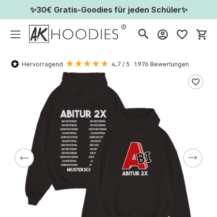
✨30€ Gratis-Goodies für jeden Schüler✨
Wa
Hervorragend
4,7
/ 5
1.976
Bewertungen