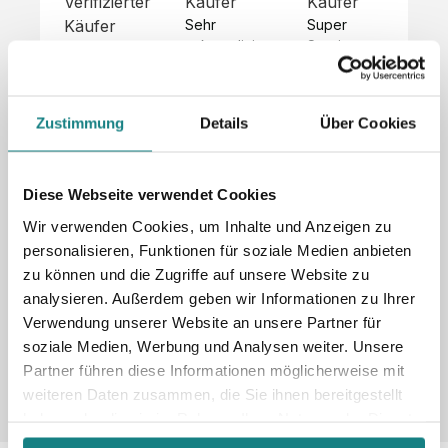
Verifizierter
Käufer
Käufer
Kä
Käufer
Sehr 
Super 
Un
unkompliziert,
Service, 
Die 
 alles sehr 
total 
Bes
Hoodies 
gut 
schnelle 
sc
sehen aus 
beschrieben,
und 
Mot
wie sie 
Zustimmung
Details
Über Cookies
 gute 
unkomplizierte
und
sollen und 
Qualität.

 Antwort. 

Qua
haben 
Unsere 
Die Pullis 
der
eine gute 
eigenen 
haben 
Hoo
Diese Webseite verwendet Cookies
Qualität.

Wünsche 
eine super 
Tol
Es gab 
Wir verwenden Cookies, um Inhalte und Anzeigen zu
wurden 
Qualität 
die
beim 
personalisieren, Funktionen für soziale Medien anbieten
schnell 
und wir 
za
Probepaket
zu können und die Zugriffe auf unsere Website zu
und 
sind total 
 eine 
analysieren. Außerdem geben wir Informationen zu Ihrer
unkompliziert
begeistert 
ko
kleine 
und 
 Z
Verwendung unserer Website an unsere Partner für
Komplikation,
umgesetzt.
zufrieden! 
Nic
 die aber 
soziale Medien, Werbung und Analysen weiter. Unsere
Sonderpreis
Preisliste
Größentabelle
☺️

sc
schnell 
Partner führen diese Informationen möglicherweise mit
LookBook
Anfrage
Wir 
die
dank des 
weiteren Daten zusammen, die Sie ihnen bereitgestellt
würden es 
kur
guten 
haben oder die sie im Rahmen Ihrer Nutzung der Dienste
jedem 
 In
WhatsApp-
gesammelt haben.
weiterempfehlen
es 
Supports 